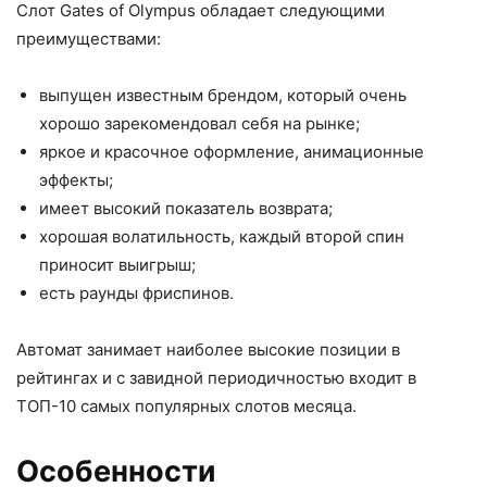
Слот Gates of Olympus обладает следующими
преимуществами:
выпущен известным брендом, который очень
хорошо зарекомендовал себя на рынке;
яркое и красочное оформление, анимационные
эффекты;
имеет высокий показатель возврата;
хорошая волатильность, каждый второй спин
приносит выигрыш;
есть раунды фриспинов.
Автомат занимает наиболее высокие позиции в
рейтингах и с завидной периодичностью входит в
ТОП-10 самых популярных слотов месяца.
Особенности