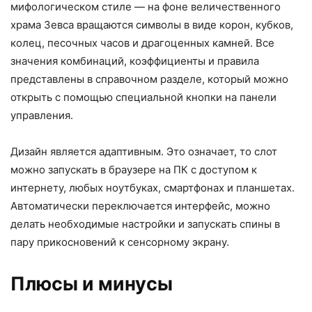
мифологическом стиле — на фоне величественного
храма Зевса вращаются символы в виде корон, кубков,
колец, песочных часов и драгоценных камней. Все
значения комбинаций, коэффициенты и правила
представлены в справочном разделе, который можно
открыть с помощью специальной кнопки на панели
управления.
Дизайн является адаптивным. Это означает, то слот
можно запускать в браузере на ПК с доступом к
интернету, любых ноутбуках, смартфонах и планшетах.
Автоматически переключается интерфейс, можно
делать необходимые настройки и запускать спины в
пару прикосновений к сенсорному экрану.
Плюсы и минусы