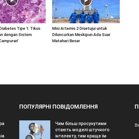
iabetes Tipe 1: Tikus
Misi Artemis 2 Disetujui untuk
n dengan Sistem
Diluncurkan Meskipun Ada Suar
‘Campuran’
Matahari Besar
ПОПУЛЯРНІ ПОВІДОМЛЕННЯ
П
pa
Чим більш просунутими
Be
стають моделі штучного
ia
інтелекту, тим краще їм