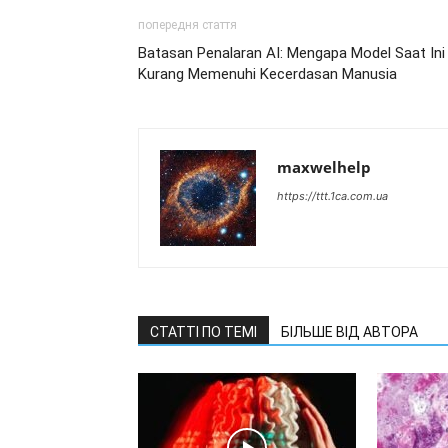
попередня стаття
Batasan Penalaran AI: Mengapa Model Saat Ini
Kurang Memenuhi Kecerdasan Manusia
maxwelhelp
https://ttt.1ca.com.ua
СТАТТІ ПО ТЕМІ
БІЛЬШЕ ВІД АВТОРА