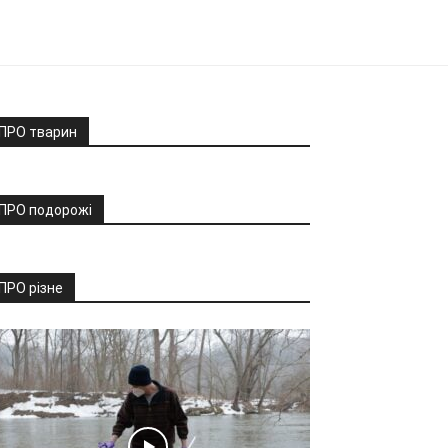
ПРО тварин
ПРО подорожі
ПРО різне