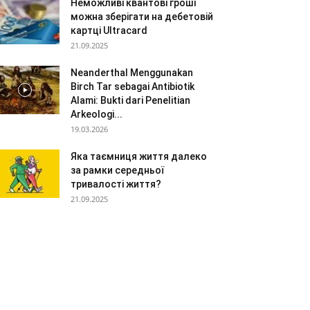
Неможливі квантові гроші
можна зберігати на дебетовій
картці Ultracard
21.09.2025
Neanderthal Menggunakan
Birch Tar sebagai Antibiotik
Alami: Bukti dari Penelitian
Arkeologi...
19.03.2026
Яка таємниця життя далеко
за рамки середньої
тривалості життя?
21.09.2025