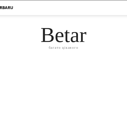
ERBARU
Betar
багато цікавого