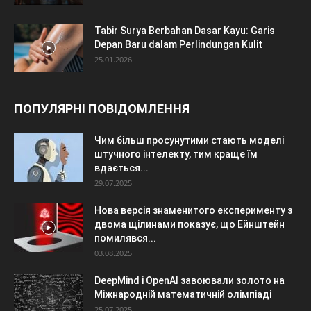
Tabir Surya Berbahan Dasar Kayu: Garis
Depan Baru dalam Perlindungan Kulit
25.01.2026
ПОПУЛЯРНІ ПОВІДОМЛЕННЯ
Чим більш просунутими стають моделі
штучного інтелекту, тим краще їм
вдається...
29.07.2025
Нова версія знаменитого експерименту з
двома щілинами показує, що Ейнштейн
помилявся...
03.08.2025
DeepMind і OpenAI завоювали золото на
Міжнародній математичній олімпіаді
25.07.2025