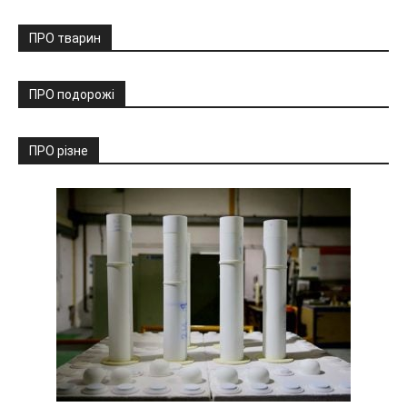
ПРО тварин
ПРО подорожі
ПРО різне