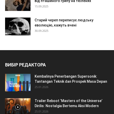
від пташиного грипу на тюленях
15.09.2025
Старий череп переписує людську
еволюцію, кажуть вчені
30.09.2025
ВИБІР РЕДАКТОРА
Kembalinya Penerbangan Supersonik:
Tantangan Teknik dan Prospek Masa Depan
25.01.2026
Trailer Reboot ‘Masters of the Universe’
Dirilis: Nostalgia Bertemu Aksi Modern
25.01.2026