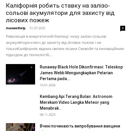
Каліфорнія робить ставку на залізо-
сольові акумулятори для захисту від
лісових пожеж
maxwelhelp
-
31.07.2025
0
Революція в енергетичній безпеці: чому залізо-сольові
акумулятори-ключ до захисту від лісових пожеж і не
тількиКаліфорнія, відома своїми лісами Секвойя та інноваційним
підходом до технологій,...
Runaway Black Hole Dikonfirmasi: Teleskop
James Webb Mengungkapkan Pelarian
Pertama pada...
10.01.2026
Kembang Api Terang Bulan: Astronom
Merekam Video Langka Meteor yang
Menabrak...
08.11.2025
Вчені починають випробування вакцини