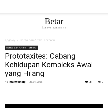
Betar
багато цікавого
додому
Berita dan Artikel Terbaru
Berita dan Artikel Terbaru
Prototaxites: Cabang
Kehidupan Kompleks Awal
yang Hilang
по
maxwelhelp
-
25.01.2026
21
0