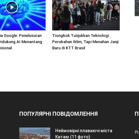
a Google: Penelusuran
Tiongkok Tunjukkan Teknologi
 Didukung AI Menantang
Perubahan Iklim, Tapi Menahan Janji
isional
Baru di KTT Brasil
ПОПУЛЯРНІ ПОВІДОМЛЕННЯ
П
Неймовірні плаваючі міста
Р
Китаю (11 фото)