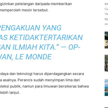
ngizinkan pelelangan daripada memberikan
вж
Сь
 memperoleh mesin tersebut.
Че
ві
се
PENGAKUAN YANG
AS KETIDAKTERTARIKAN
N ILMIAH KITA.” — OP-
WAN,
LE MONDE
budaya dan teknologi harus diperdagangkan secara
ara asalnya. Perancis sudah menyimpan lima dari
oleksi publik, namun para ilmuwan bersikeras bahwa
lebih lanjut.