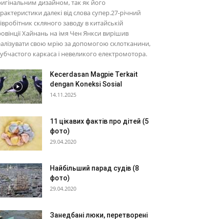
игінальним дизайном, так як його
рактеристики далекі від слова супер.27-річний
івробітник скляного заводу в китайській
овінції Хайнань на імя Чен Янкси вирішив
алізувати свою мрію за допомогою склотканини,
убчастого каркаса і невеликого електромотора.
Kecerdasan Magpie Terkait
dengan Koneksi Sosial
14.11.2025
11 цікавих фактів про дітей (5
фото)
29.04.2020
Найбільший парад судів (8
фото)
29.04.2020
Занедбані люки, перетворені