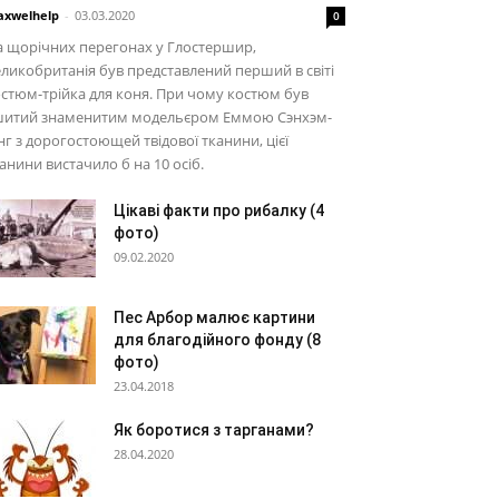
xwelhelp
-
03.03.2020
0
 щорічних перегонах у Глостершир,
ликобританія був представлений перший в світі
стюм-трійка для коня. При чому костюм був
шитий знаменитим модельєром Еммою Сэнхэм-
нг з дорогостоющей твідової тканини, цієї
анини вистачило б на 10 осіб.
Цікаві факти про рибалку (4
фото)
09.02.2020
Пес Арбор малює картини
для благодійного фонду (8
фото)
23.04.2018
Як боротися з тарганами?
28.04.2020