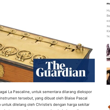
ma
На
Ве
ко
з
Кі
тк
bagai La Pascaline, untuk sementara dilarang diekspor
Instrumen tersebut, yang dibuat oleh Blaise Pascal
 untuk dilelang oleh Christie’s dengan harga sekitar