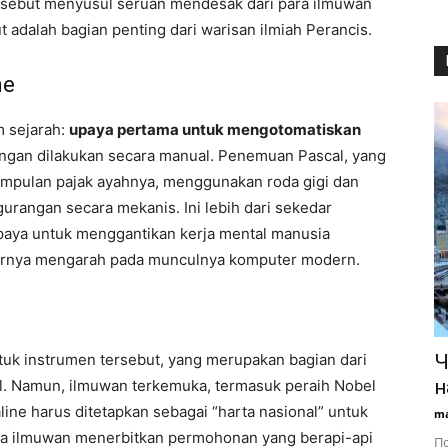
tersebut menyusul seruan mendesak dari para ilmuwan
adalah bagian penting dari warisan ilmiah Perancis.
ne
m sejarah:
upaya pertama untuk mengotomatiskan
ngan dilakukan secara manual. Penemuan Pascal, yang
mpulan pajak ayahnya, menggunakan roda gigi dan
rangan secara mekanis. Ini lebih dari sekedar
paya untuk menggantikan kerja mental manusia
hirnya mengarah pada munculnya komputer modern.
ntuk instrumen tersebut, yang merupakan bagian dari
Ч
н
l. Namun, ilmuwan terkemuka, termasuk peraih Nobel
line harus ditetapkan sebagai “harta nasional” untuk
ma
ra ilmuwan menerbitkan permohonan yang berapi-api
По