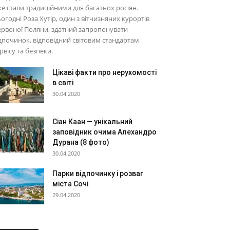
е стали традиційними для багатьох росіян.
огодні Роза Хутір, один з вітчизняних курортів
рвоної Поляни, здатний запропонувати
дпочинок, відповідний світовим стандартам
рвісу та безпеки.
Цікаві факти про нерухомості
в світі
30.04.2020
Сіан Каан — унікальний
заповідник очима Алехандро
Дурана (8 фото)
30.04.2020
Парки відпочинку і розваг
міста Сочі
29.04.2020