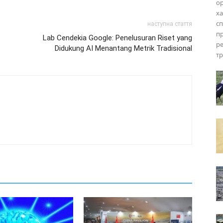
ор
ха
сп
наступна стаття
пр
Lab Cendekia Google: Penelusuran Riset yang
ре
Didukung AI Menantang Metrik Tradisional
тр