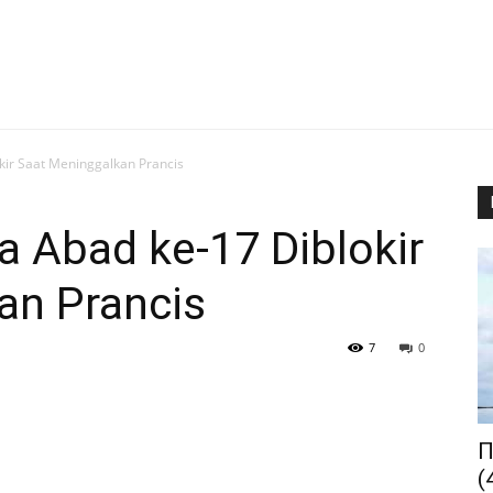
kir Saat Meninggalkan Prancis
a Abad ke-17 Diblokir
an Prancis
7
0
П
(