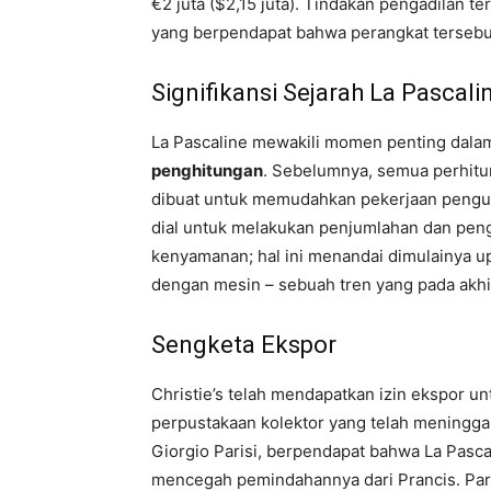
€2 juta ($2,15 juta). Tindakan pengadilan 
yang berpendapat bahwa perangkat tersebut 
Signifikansi Sejarah La Pascali
La Pascaline mewakili momen penting dala
penghitungan
. Sebelumnya, semua perhitu
dibuat untuk memudahkan pekerjaan pengu
dial untuk melakukan penjumlahan dan pengu
kenyamanan; hal ini menandai dimulainya u
dengan mesin – sebuah tren yang pada ak
Sengketa Ekspor
Christie’s telah mendapatkan izin ekspor u
perpustakaan kolektor yang telah meningga
Giorgio Parisi, berpendapat bahwa La Pasca
mencegah pemindahannya dari Prancis. Pa