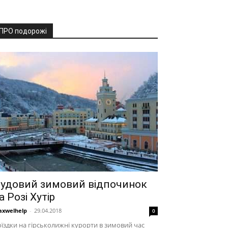
ПРО подорожі
удовий зимовий відпочинок
а Розі Хутір
xwelhelp
-
29.04.2018
0
їздки на гірськолижні курорти в зимовий час