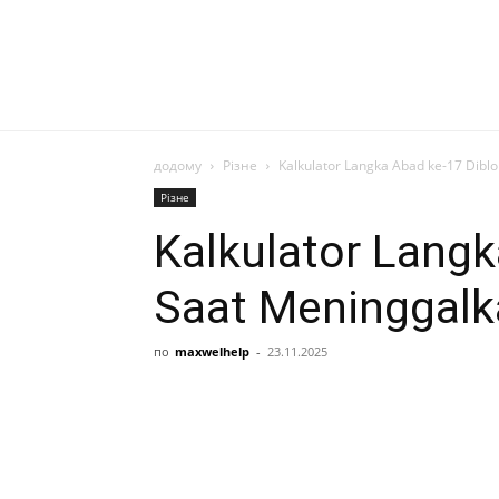
додому
Різне
Kalkulator Langka Abad ke-17 Diblo
Різне
Kalkulator Langk
Saat Meninggalk
по
maxwelhelp
-
23.11.2025