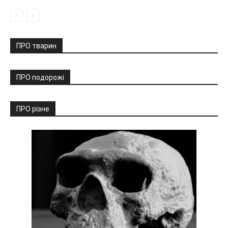
ПРО тварин
ПРО подорожі
ПРО різне