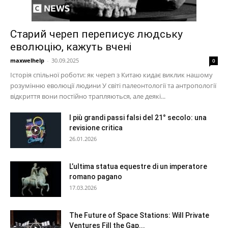
Старий череп переписує людську
еволюцію, кажуть вчені
maxwelhelp
-
30.09.2025
0
Історія спільної роботи: як череп з Китаю кидає виклик нашому
розумінню еволюції людини У світі палеонтології та антропології
відкриття вони постійно трапляються, але деякі...
I più grandi passi falsi del 21° secolo: una
revisione critica
26.01.2026
L’ultima statua equestre di un imperatore
romano pagano
17.03.2026
The Future of Space Stations: Will Private
Ventures Fill the Gap...