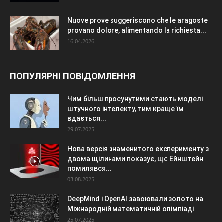
Nuove prove suggeriscono che le aragoste
provano dolore, alimentando la richiesta...
16.04.2026
ПОПУЛЯРНІ ПОВІДОМЛЕННЯ
Чим більш просунутими стають моделі
штучного інтелекту, тим краще їм
вдається...
29.07.2025
Нова версія знаменитого експерименту з
двома щілинами показує, що Ейнштейн
помилявся...
03.08.2025
DeepMind і OpenAI завоювали золото на
Міжнародній математичній олімпіаді
25.07.2025