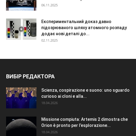
06.11.2025
Експериментальний доказ давно
підозрюваного шляху атомного розпаду
додає нові деталі до...
02.11.2025
ВИБІР РЕДАКТОРА
Scienza, cospirazione e suono: uno sguardo
curioso ai cloni e alla...
18.04.2026
Missione compiuta: Artemis 2 dimostra che
Orion è pronto per l’esplorazione...
18.04.2026