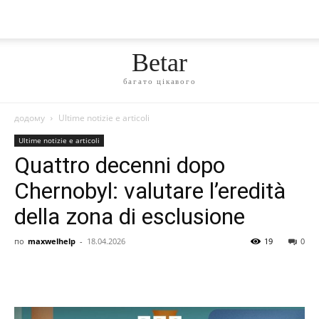
Betar
багато цікавого
додому
Ultime notizie e articoli
Ultime notizie e articoli
Quattro decenni dopo
Chernobyl: valutare l’eredità
della zona di esclusione
по
maxwelhelp
-
18.04.2026
19
0