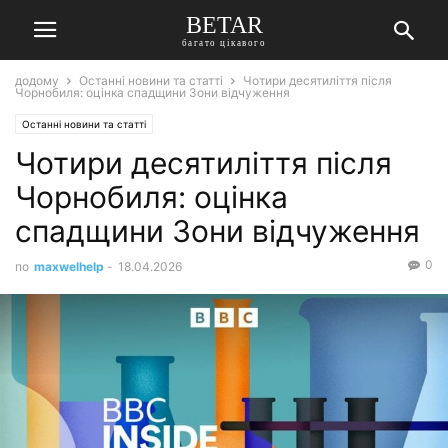
BETAR
багато цікавого
додому
Останні новини та статті
Чотири десятиліття після
Чорнобиля: оцінка спадщини Зони відчуження
Останні новини та статті
Чотири десятиліття після
Чорнобиля: оцінка
спадщини Зони відчуження
0
по
maxwelhelp
-
18.04.2026