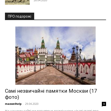
28.04.2020
ПРО подорожі
Самі незвичайні памятки Москви (17
фото)
maxwelhelp
-
29.04.2020
0
На нашому сайті ми регулярно розміщуємо цікаві статті про