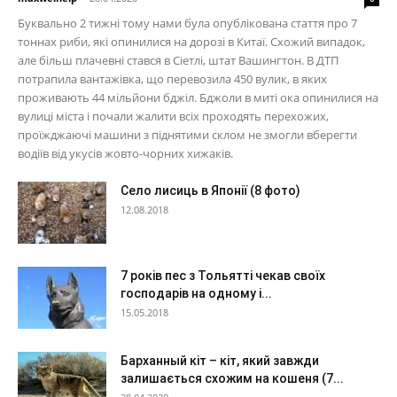
Буквально 2 тижні тому нами була опублікована стаття про 7
тоннах риби, які опинилися на дорозі в Китаї. Схожий випадок,
але більш плачевні стався в Сіетлі, штат Вашингтон. В ДТП
потрапила вантажівка, що перевозила 450 вулик, в яких
проживають 44 мільйони бджіл. Бджоли в миті ока опинилися на
вулиці міста і почали жалити всіх проходять перехожих,
проїжджаючі машини з піднятими склом не змогли вберегти
водіїв від укусів жовто-чорних хижаків.
Село лисиць в Японії (8 фото)
12.08.2018
7 років пес з Тольятті чекав своїх
господарів на одному і...
15.05.2018
Барханный кіт – кіт, який завжди
залишається схожим на кошеня (7...