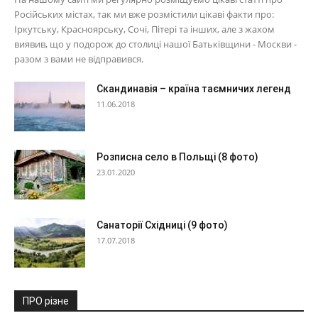
Російських містах, так ми вже розмістили цікаві факти про:
Іркутську, Красноярську, Сочі, Пітері та інших, але з жахом
виявив, що у подорож до столиці нашої Батьківщини - Москви -
разом з вами не відправився.
Скандинавія – країна таємничих легенд
11.06.2018
Розписна село в Польщі (8 фото)
23.01.2020
Санаторії Східниці (9 фото)
17.07.2018
ПРО різне