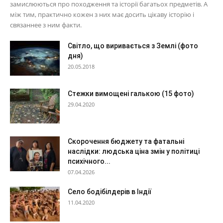
замислюються про походження та історії багатьох предметів. А
між тим, практично кожен з них має досить цікаву історію і
связаннее з ним факти.
Світло, що виривається з Землі (фото
дня)
20.05.2018
Стежки вимощені галькою (15 фото)
29.04.2020
Скорочення бюджету та фатальні
наслідки: людська ціна змін у політиці
психічного...
07.04.2026
Село бодібілдерів в Індії
11.04.2020