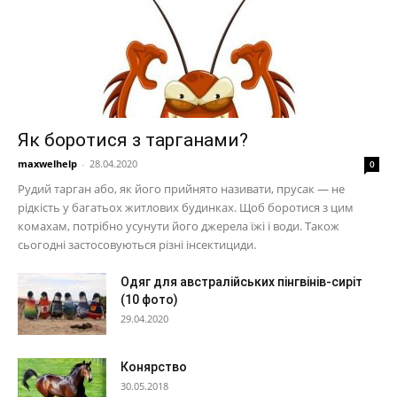
Як боротися з тарганами?
maxwelhelp
-
28.04.2020
0
Рудий тарган або, як його прийнято називати, прусак — не
рідкість у багатьох житлових будинках. Щоб боротися з цим
комахам, потрібно усунути його джерела їжі і води. Також
сьогодні застосовуються різні інсектициди.
Одяг для австралійських пінгвінів-сиріт
(10 фото)
29.04.2020
Конярство
30.05.2018