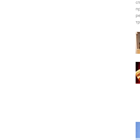
сп
пр
ре
тр