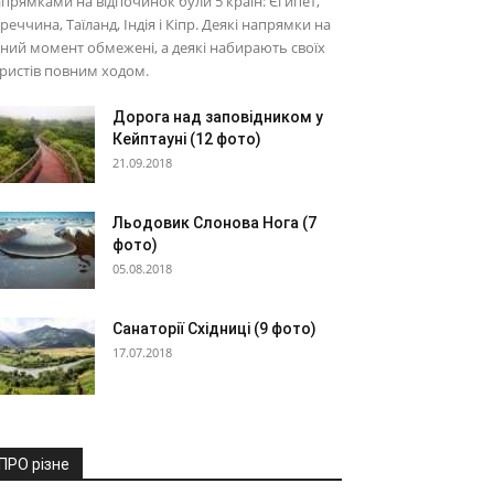
прямками на відпочинок були 5 країн: Єгипет,
реччина, Таїланд, Індія і Кіпр. Деякі напрямки на
ний момент обмежені, а деякі набирають своїх
ристів повним ходом.
Дорога над заповідником у
Кейптауні (12 фото)
21.09.2018
Льодовик Слонова Нога (7
фото)
05.08.2018
Санаторії Східниці (9 фото)
17.07.2018
ПРО різне