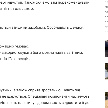
па
тьової індустрії. Також хочемо вам порекомендувати
зв
 нігтів гель лаком.
ла
бе
по
сх
няються з іншими засобами. Особливість шелаку:
пр
омашніх умовах.
 використовувати його можна навіть вагітним.
ів і їх корекція.
нутими, а також сприяє зростанню. Навіть під
 і не шарується. Спеціальні компоненти насичують
міцнюють пластину і допомагають відростити її до