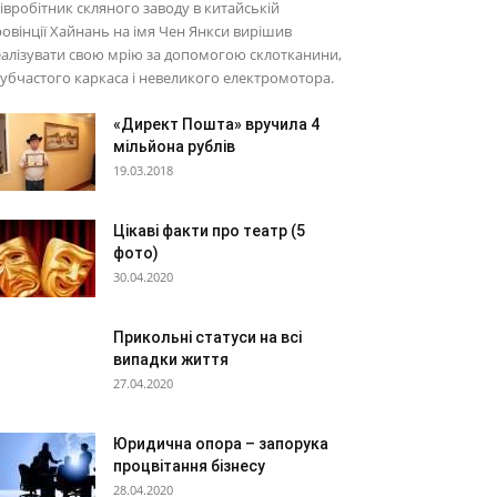
івробітник скляного заводу в китайській
овінції Хайнань на імя Чен Янкси вирішив
алізувати свою мрію за допомогою склотканини,
убчастого каркаса і невеликого електромотора.
«Директ Пошта» вручила 4
мільйона рублів
19.03.2018
Цікаві факти про театр (5
фото)
30.04.2020
Прикольні статуси на всі
випадки життя
27.04.2020
Юридична опора – запорука
процвітання бізнесу
28.04.2020