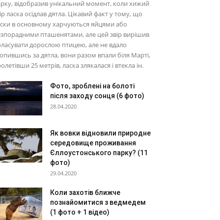
рку, відобразив унікальний момент, коли хижий
ір ласка осідлав дятла. Цікавий факт у тому, що
ски в основному харчуються яйцями або
зпорадними пташенятами, але цей звір вирішив
ласувати дорослою птицею, але не вдало
опившись за дятла, вони разом впали біля Марті,
олетівши 25 метрів, ласка злякалася і втекла ін.
Фото, зроблені на болоті
після заходу сонця (6 фото)
28.04.2020
Як вовки відновили природне
середовище проживання
Єллоустонського парку? (11
фото)
29.04.2020
Коли захотів ближче
познайомитися з ведмедем
(1 фото + 1 відео)