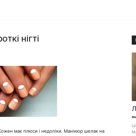
ткі нігті
Л
ma
Ці
. Кожен має плюси і недоліки. Манікюр шелак на
М