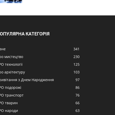
ОПУЛЯРНА КАТЕГОРІЯ
ізне
341
ро мистецтво
230
РО технології
125
ро архітектуру
103
ривітання з Днем Народження
97
РО подорожі
86
РО транспорт
76
РО тварин
66
РО народи
63