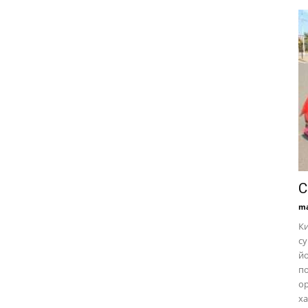
С
ma
Ки
су
йо
по
ор
ха