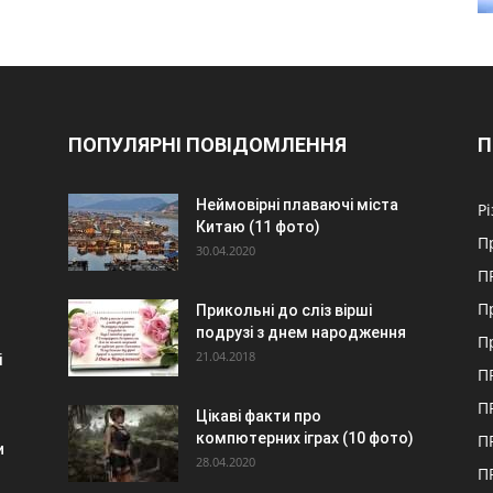
ПОПУЛЯРНІ ПОВІДОМЛЕННЯ
П
ь
Неймовірні плаваючі міста
Р
Китаю (11 фото)
П
30.04.2020
П
П
Прикольні до сліз вірші
подрузі з днем народження
П
21.04.2018
і
П
П
Цікаві факти про
компютерних іграх (10 фото)
П
и
28.04.2020
П