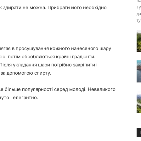
на
Ту
к здирати не можна. Прибрати його необхідно
да
ту
лягає в просушування кожного нанесеного шару
ою, потім обробляються крайні градієнти.
ісля укладання шари потрібно закріпити і
 за допомогою спирту.
все більше популярності серед молоді. Невеликого
уто і елегантно.