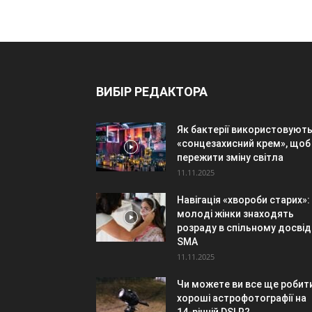
ВИБІР РЕДАКТОРА
Як бактерії використовуют
«сонцезахисний крем», щоб
пережити зміну світла
11.11.2025
Навігація «хвороби старих»:
молоді жінки знаходять
розраду в спільному досвід
SMA
11.11.2025
Чи можете ви все ще робит
хороші астрофотографії на