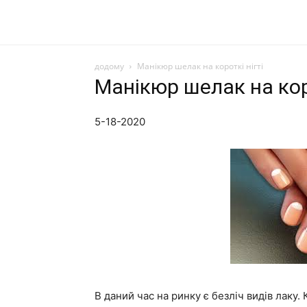
додому
Манікюр шелак на короткі нігті
Манікюр шелак на коро
5-18-2020
В даний час на ринку є безліч видів лаку