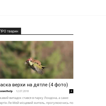
ПРО тварин
аска верхи на дятле (4 фото)
xwelhelp
-
12.07.2018
0
кавий випадок стався в парку Лондона, а саме:
артін Ле-Мей місцевий житель, прогулюючись по