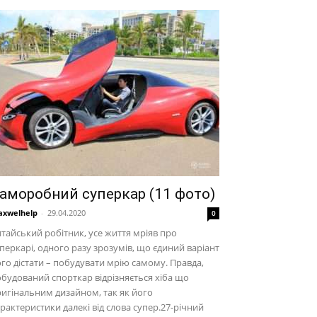
аморобний суперкар (11 фото)
xwelhelp
-
29.04.2020
0
тайський робітник, усе життя мріяв про
перкарі, одного разу зрозумів, що єдиний варіант
го дістати – побудувати мрію самому. Правда,
будований спорткар відрізняється хіба що
игінальним дизайном, так як його
рактеристики далекі від слова супер.27-річний