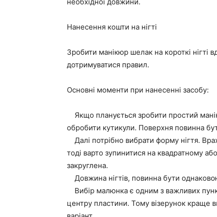
необхідної довжини.
Нанесення кошти на нігті
Зробити манікюр шелак на короткі нігті в
дотримуватися правил.
Основні моменти при нанесенні засобу:
Якщо планується зробити простий манікю
обробити кутикули. Поверхня повинна бут
Далі потрібно вибрати форму нігтя. Врах
тоді варто зупинитися на квадратному аб
закруглена.
Довжина нігтів, повинна бути однаковою.
Вибір малюнка є одним з важливих пункт
центру пластини. Тому візерунок краще 
варіант.