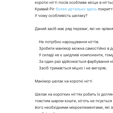
короткі нігті посів особливе місце в ніг
Кривий Ріг
более детально здесь
покриття
У чому особливість шелаку?
Даний засіб має ряд переваг, які не-зрів
Не потрібно нарощування нігтів.
Зробити манікюр можна самостійно в д
У складі не є шкідливі компоненти, тому
За один раз здійснюється фарбування нігт
Засіб тримається міцно і не вигоряє.
Манікюр шелак на короткі нігті
Шелак на коротких нігтях робить їх догля
товстим шаром кошти, ніготь не псується
його необхідними мікроелементами, які з