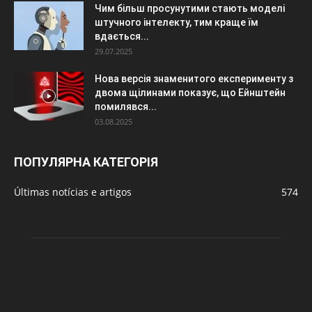
Чим більш просунутими стають моделі
штучного інтелекту, тим краще їм
вдається...
29.07.2025
Нова версія знаменитого експерименту з
двома щілинами показує, що Ейнштейн
помилявся...
03.08.2025
ПОПУЛЯРНА КАТЕГОРІЯ
Últimas notícias e artigos
574