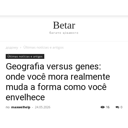
Betar
багато цікавого
додому
Últimas notícias e artigos
Últimas notícias e artigos
Geografia versus genes:
onde você mora realmente
muda a forma como você
envelhece
по
maxwelhelp
-
24.05.2026
16
0