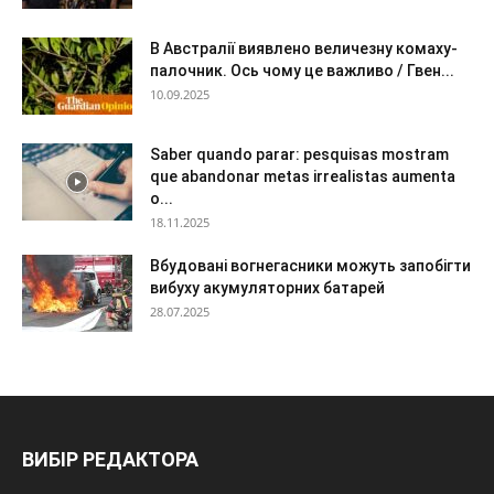
В Австралії виявлено величезну комаху-
палочник. Ось чому це важливо / Гвен...
10.09.2025
Saber quando parar: pesquisas mostram
que abandonar metas irrealistas aumenta
o...
18.11.2025
Вбудовані вогнегасники можуть запобігти
вибуху акумуляторних батарей
28.07.2025
ВИБІР РЕДАКТОРА