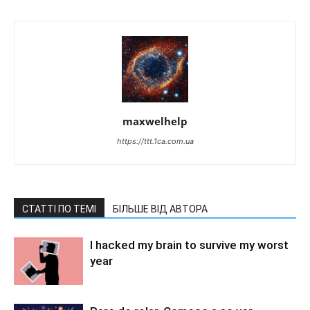
maxwelhelp
https://ttt.1ca.com.ua
СТАТТІ ПО ТЕМІ
БІЛЬШЕ ВІД АВТОРА
I hacked my brain to survive my worst
year