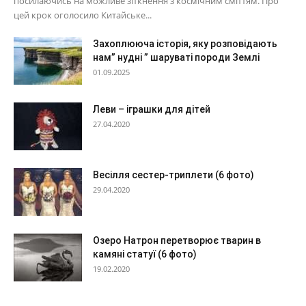
посилаючись на можливе зіткнення з космічним сміттям. Про
цей крок оголосило Китайське...
Захоплююча історія, яку розповідають
нам” нудні ” шаруваті породи Землі
01.09.2025
Леви – іграшки для дітей
27.04.2020
Весілля сестер-триплети (6 фото)
29.04.2020
Озеро Натрон перетворює тварин в
камяні статуї (6 фото)
19.02.2020