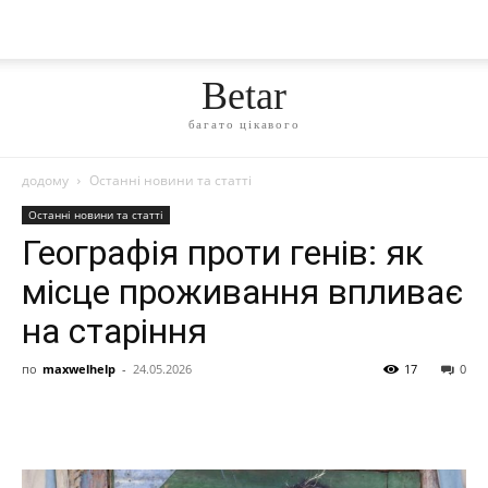
Betar
багато цікавого
додому
Останні новини та статті
Останні новини та статті
Географія проти генів: як
місце проживання впливає
на старіння
по
maxwelhelp
-
24.05.2026
17
0