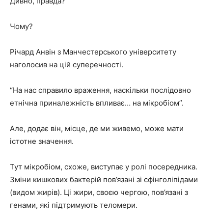
Дивно, правда?
Чому?
Річард Анвін з Манчестерського університету
наголосив на цій суперечності.
“На нас справило враження, наскільки послідовно
етнічна приналежність впливає… на мікробіом”.
Але, додає він, місце, де ми живемо, може мати
істотне значення.
Тут мікробіом, схоже, виступає у ролі посередника.
Зміни кишкових бактерій пов’язані зі сфінголіпідами
(видом жирів). Ці жири, своєю чергою, пов’язані з
генами, які підтримують теломери.