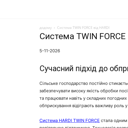
додому
Система TWIN FORCE від HARDI
Система TWIN FORCE 
5-11-2026
Сучасний підхід до обп
Сільське господарство постійно стикаєт
забезпечувати високу якість обробки посі
та працювати навіть у складних погодних 
обприскування відіграють важливу роль у
Система HARDI TWIN FORCE
стала одним 
повітряною підтримкою. Технологія розр