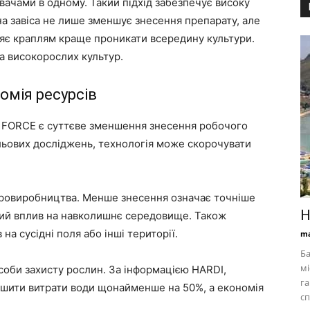
ачами в одному. Такий підхід забезпечує високу
яна завіса не лише зменшує знесення препарату, але
ляє краплям краще проникати всередину культури.
а високорослих культур.
омія ресурсів
 FORCE є суттєве зменшення знесення робочого
льових досліджень, технологія може скорочувати
гровиробництва. Менше знесення означає точніше
Н
ший вплив на навколишнє середовище. Також
а сусідні поля або інші території.
ma
Ба
мі
соби захисту рослин. За інформацією HARDI,
га
шити витрати води щонайменше на 50%, а економія
сп