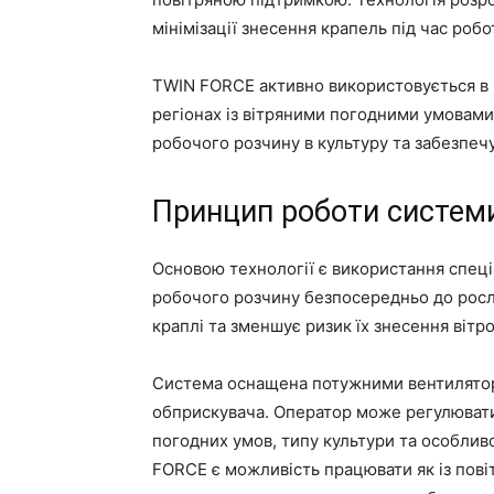
мінімізації знесення крапель під час робот
TWIN FORCE активно використовується в рі
регіонах із вітряними погодними умовам
робочого розчину в культуру та забезпеч
Принцип роботи систем
Основою технології є використання спеціа
робочого розчину безпосередньо до росли
краплі та зменшує ризик їх знесення вітр
Система оснащена потужними вентилятора
обприскувача. Оператор може регулювати 
погодних умов, типу культури та особлив
FORCE є можливість працювати як із повіт