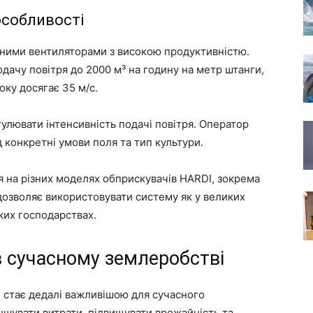
особливості
ими вентиляторами з високою продуктивністю.
ачу повітря до 2000 м³ на годину на метр штанги,
оку досягає 35 м/с.
улювати інтенсивність подачі повітря. Оператор
 конкретні умови поля та тип культури.
 на різних моделях обприскувачів HARDI, зокрема
дозволяє використовувати систему як у великих
ких господарствах.
 сучасному землеробстві
н стає дедалі важливішою для сучасного
шувати витрати, підвищувати врожайність та