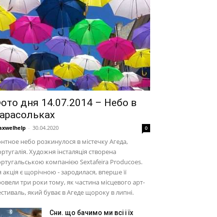
ото дня 14.07.2014 – Небо в
арасольках
xwelhelp
-
30.04.2020
0
нтное небо розкинулося в містечку Агеда,
ртугалія. Художня інсталяція створена
ртугальською компанією Sextafeira Producoes.
 акція є щорічною - зародилася, вперше її
овели три роки тому, як частина місцевого арт-
стиваль, який буває в Агеде щороку в липні.
Сни. що бачимо ми всі і їх