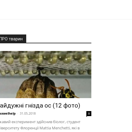
ПРО тварин
айдужні гнізда ос (12 фото)
xwelhelp
-
31.05.2018
0
кавий експеримент здійснив біолог, студент
іверситету Флоренції Mattia Menchetti, які в