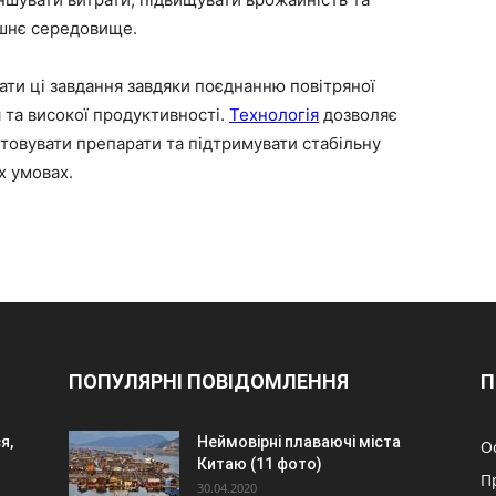
ишнє середовище.
ти ці завдання завдяки поєднанню повітряної
 та високої продуктивності.
Технологія
дозволяє
овувати препарати та підтримувати стабільну
х умовах.
ПОПУЛЯРНІ ПОВІДОМЛЕННЯ
П
я,
Неймовірні плаваючі міста
О
Китаю (11 фото)
П
30.04.2020