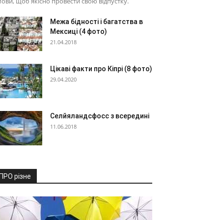
ови, щоб якісно провести свою відпустку.
Межа бідності і багатства в
Мексиці (4 фото)
21.04.2018
Цікаві факти про Кіпрі (8 фото)
29.04.2020
Селйяландсфосс з всередині
11.06.2018
ПРО різне