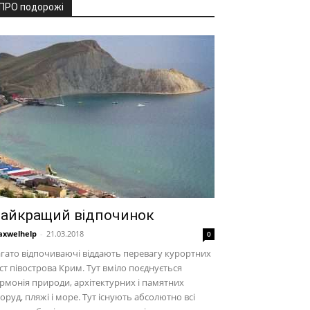
ПРО подорожі
айкращий відпочинок
xwelhelp
-
21.03.2018
0
гато відпочиваючі віддають перевагу курортних
ст півострова Крим. Тут вміло поєднується
рмонія природи, архітектурних і памятних
оруд, пляжі і море. Тут існують абсолютно всі