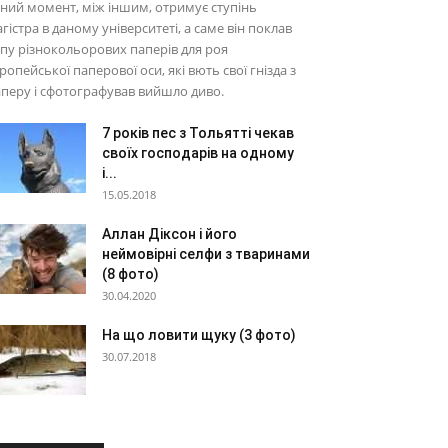
ний момент, між іншим, отримує ступінь
гістра в даному університеті, а саме він поклав
пу різнокольорових паперів для роя
ропейської паперової оси, які вють свої гнізда з
перу і сфотографував вийшло диво.
7 років пес з Тольятті чекав
своїх господарів на одному
і...
15.05.2018
Аллан Діксон і його
неймовірні селфи з тваринами
(8 фото)
30.04.2020
На що ловити щуку (3 фото)
30.07.2018