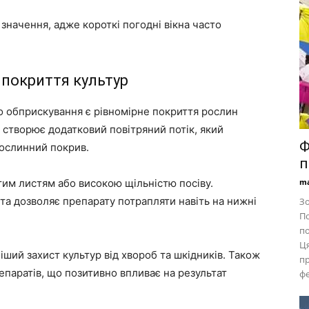
значення, адже короткі погодні вікна часто
покриття культур
о обприскування є рівномірне покриття рослин
творює додатковий повітряний потік, який
Ф
ослинний покрив.
п
тим листям або високою щільністю посіву.
ma
та дозволяє препарату потрапляти навіть на нижні
Зо
По
по
Ця
ий захист культур від хвороб та шкідників. Також
пр
епаратів, що позитивно впливає на результат
фе