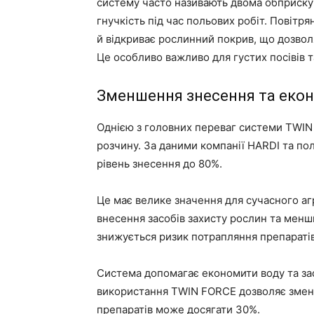
систему часто називають двома обприскув
гнучкість під час польових робіт. Повітр
й відкриває рослинний покрив, що дозво
Це особливо важливо для густих посівів т
Зменшення знесення та екон
Однією з головних переваг системи TWIN
розчину. За даними компанії HARDI та по
рівень знесення до 80%.
Це має велике значення для сучасного а
внесення засобів захисту рослин та мен
знижується ризик потрапляння препаратів н
Система допомагає економити воду та за
використання TWIN FORCE дозволяє змен
препаратів може досягати 30%.