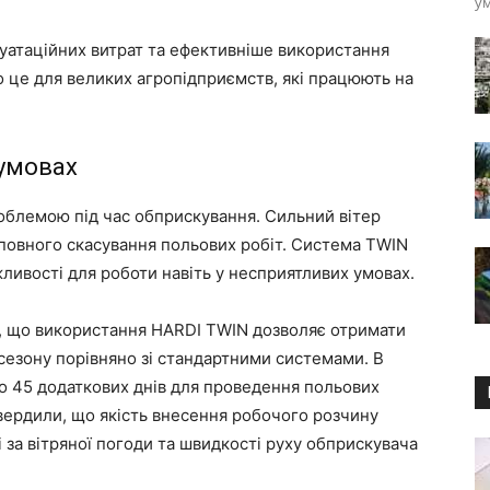
ум
уатаційних витрат та ефективніше використання
 це для великих агропідприємств, які працюють на
 умовах
облемою під час обприскування. Сильний вітер
повного скасування польових робіт. Система TWIN
ивості для роботи навіть у несприятливих умовах.
и, що використання HARDI TWIN дозволяє отримати
сезону порівняно зі стандартними системами. В
 45 додаткових днів для проведення польових
вердили, що якість внесення робочого розчину
 за вітряної погоди та швидкості руху обприскувача