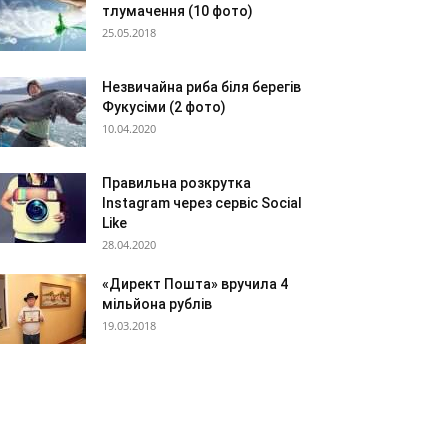
тлумачення (10 фото)
25.05.2018
Незвичайна риба біля берегів
Фукусіми (2 фото)
10.04.2020
Правильна розкрутка
Instagram через сервіс Social
Like
28.04.2020
«Директ Пошта» вручила 4
мільйона рублів
19.03.2018