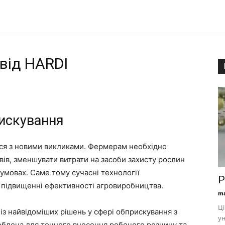
від HARDI
рискування
ься з новими викликами. Фермерам необхідно
вів, зменшувати витрати на засоби захисту рослин
умовах. Саме тому сучасні технології
Р
 підвищенні ефективності агровиробництва.
ma
Ці
із найвідоміших рішень у сфері обприскування з
ун
облена для точного внесення робочого розчину та