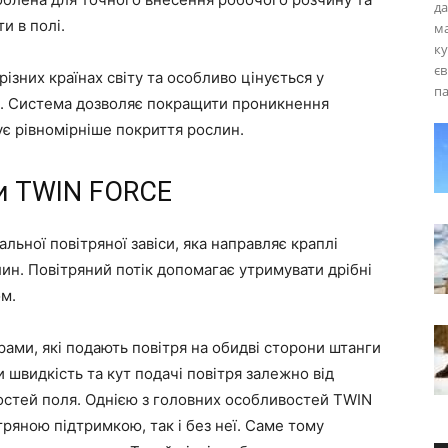
да
и в полі.
ма
ку
єв
зних країнах світу та особливо цінується у
па
и. Система дозволяє покращити проникнення
ує рівномірніше покриття рослин.
и TWIN FORCE
льної повітряної завіси, яка направляє краплі
н. Повітряний потік допомагає утримувати дрібні
ом.
ми, які подають повітря на обидві сторони штанги
швидкість та кут подачі повітря залежно від
остей поля. Однією з головних особливостей TWIN
ряною підтримкою, так і без неї. Саме тому