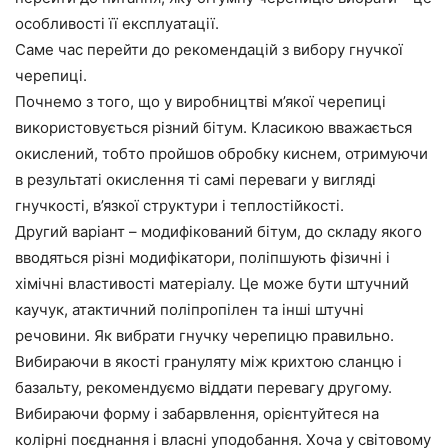
особливості її експлуатації.
Саме час перейти до рекомендацій з вибору гнучкої
черепиці.
Почнемо з того, що у виробництві м’якої черепиці
використовується різний бітум. Класикою вважається
окислений, тобто пройшов обробку киснем, отримуючи
в результаті окислення ті самі переваги у вигляді
гнучкості, в’язкої структури і теплостійкості.
Другий варіант – модифікований бітум, до складу якого
вводяться різні модифікатори, поліпшують фізичні і
хімічні властивості матеріалу. Це може бути штучний
каучук, атактичний поліпропілен та інші штучні
речовини. Як вибрати гнучку черепицю правильно.
Вибираючи в якості грануляту між крихтою сланцю і
базальту, рекомендуємо віддати перевагу другому.
Вибираючи форму і забарвлення, орієнтуйтеся на
колірні поєднання і власні уподобання. Хоча у світовому