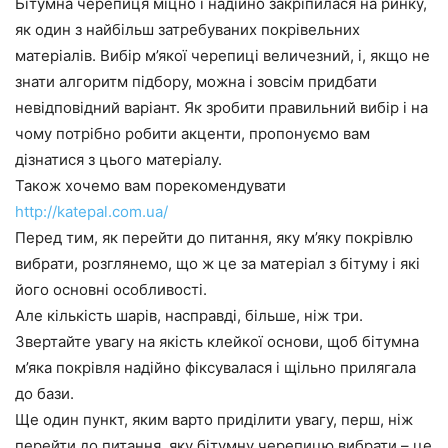
Бітумна черепиця міцно і надійно закріпилася на ринку,
як один з найбільш затребуваних покрівельних
матеріалів. Вибір м’якої черепиці величезний, і, якщо не
знати алгоритм підбору, можна і зовсім придбати
невідповідний варіант. Як зробити правильний вибір і на
чому потрібно робити акценти, пропонуємо вам
дізнатися з цього матеріалу.
Також хочемо вам порекомендувати
http://katepal.com.ua/
Перед тим, як перейти до питання, яку м’яку покрівлю
вибрати, розглянемо, що ж це за матеріал з бітуму і які
його основні особливості.
Але кількість шарів, насправді, більше, ніж три.
Звертайте увагу на якість клейкої основи, щоб бітумна
м’яка покрівля надійно фіксувалася і щільно прилягала
до бази.
Ще один пункт, яким варто приділити увагу, перш, ніж
перейти до питання, яку бітумну черепицю вибрати – це