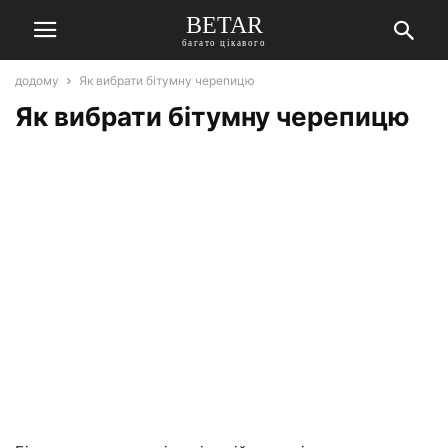
BETAR
багато цікавого
додому
Як вибрати бітумну черепицю
Як вибрати бітумну черепицю