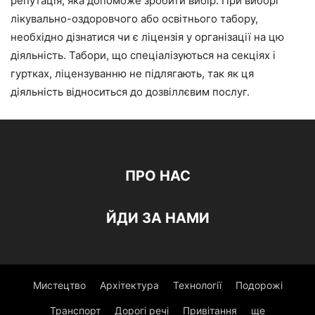
репутація, яка допоможе зробити вибір. При виборі
лікувально-оздоровчого або освітнього табору,
необхідно дізнатися чи є ліцензія у організації на цю
діяльність. Табори, що спеціалізуються на секціях і
гуртках, ліцензуванню не підлягають, так як ця
діяльність відноситься до дозвіллєвим послуг.
ПРО НАС
ЙДИ ЗА НАМИ
Мистецтво
Архітектура
Технології
Подорожі
Транспорт
Дорогі речі
Привітання
ще