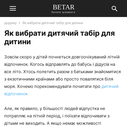
BETAR
багато цікавого
додому
Як вибрати дитячий табір для дитини
Як вибрати дитячий табір для
дитини
Зовсім скоро у дітей почнеться довгоочікуваний літній
відпочинок. Когось відправлять до бабусь і дідусів на
все літо. Хтось полетить разом з батьками знайомитися
з екзотичними країнами або просто повалятися біля
моря. Хочемо порекомендувати почитати про
дитячий
відпочинок
Але, як правило, у більшості людей відпустка не
потрапляє на літній період, і поїхати відпочивати з
дітьми не виходить. А якщо немає можливості