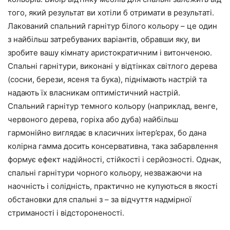
того, який результат ви хотіли б отримати в результаті.
Лакований спальний гарнітур білого кольору – це один
з найбільш затребуваних варіантів, обравши яку, ви
зробите вашу кімнату аристократичним і витонченою.
Спальні гарнітури, виконані у відтінках світлого дерева
(сосни, берези, ясеня та бука), піднімають настрій та
надають їх власникам оптимістичний настрій.
Спальний гарнітур темного кольору (наприклад, венге,
червоного дерева, горіха або дуба) найбільш
гармонійно виглядає в класичних інтер’єрах, бо дана
колірна гамма досить консервативна, така забарвлення
формує ефект надійності, стійкості і серйозності. Однак,
спальні гарнітури чорного кольору, незважаючи на
наочність і солідність, практично не купуються в якості
обстановки для спальні з – за відчуття надмірної
стриманості і відстороненості.