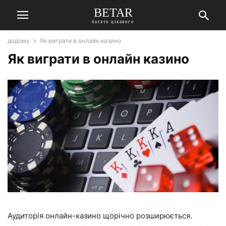
BETAR
багато цікавого
додому
Як виграти в онлайн казино
Як виграти в онлайн казино
Аудиторія онлайн-казино щорічно розширюється.