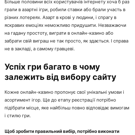
Більше половини всіх користувачів інтернету хоча б раз
грали в азартні ігри, робили ставки або брали участь в
різних лотереях. Азарт в крові у людини, і спрагу в
яскравих емоціях неможливо придушити. Незважаючи
на гадану простоту, виграти в онлайн-казино або
забрати свій виграш не так просто, як здається. І справа
не в закладі, а самому гравцеві.
Успіх гри багато в чому
залежить від вибору сайту
Кожне онлайн-казино пропонує свої унікальні умови і
асортимент ігор. Ще до етапу реєстрації потрібно
підібрати місце, яке найбільш повно відповідає вимогам
і стилю гри.
Щоб зробити правильний вибір, потрібно виконати