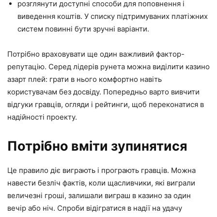
розглянути доступні способи для поповнення і
виведення коштів. У списку підтримуваних платіжних
систем повинні бути зручні варіанти.
Потрібно враховувати ще один важливий фактор-
репутацію. Серед лідерів рунета можна виділити казино
азарт плей: грати в нього комфортно навіть
користувачам без досвіду. Попередньо варто вивчити
відгуки гравців, огляди і рейтинги, щоб переконатися в
надійності проекту.
Потрібно вміти зупинятися
Це правило діє виграють і програють гравців. Можна
навести безліч фактів, коли щасливчики, які виграли
величезні гроші, залишали виграш в казино за один
вечір або ніч. Спроби відігратися в надії на удачу