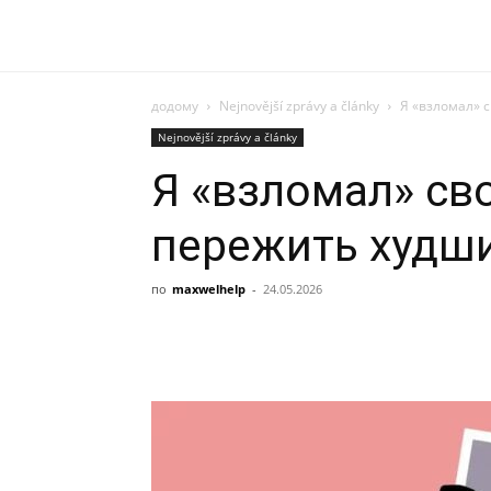
додому
Nejnovější zprávy a články
Я «взломал» 
Nejnovější zprávy a články
Я «взломал» св
пережить худши
по
maxwelhelp
-
24.05.2026