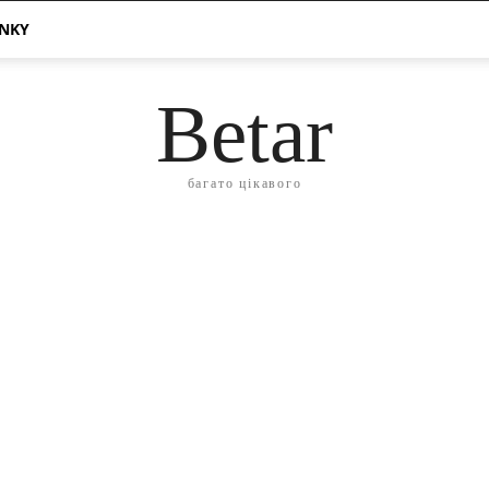
ÁNKY
Betar
багато цікавого