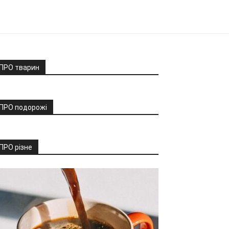
ПРО тварин
ПРО подорожі
ПРО різне