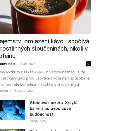
ajemství omlazení kávou spočívá
 rostlinných sloučeninách, nikoli v
ofeinu
xwelhelp
-
09.05.2026
0
vý výzkum z Texas A&M University naznačuje, že
věst kávy jako prodlužovače života není způsobena
feinem, ale komplexním koktejlem rostlinných
oučenin. Zdá se, že...
Atomová mezera: Skrytá
bariéra polovodičové
budoucnosti
01.05.2026