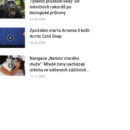
Týdenní průzkum vědy: od
měsíčních rekordů po
biologické průlomy
11.04.2026
Zpoždění startu Artemis II kvůli
Arctic Cold Snap
04.02.2026
Navigace „Nemoc starého
muže“: Mladé ženy nacházejí
útěchu ve sdílených zážitcích...
11.11.2025