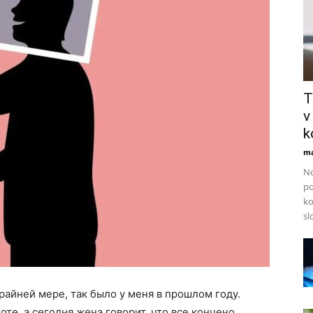
T
v
k
ma
No
po
ko
sl
райней мере, так было у меня в прошлом году.
те, а сегодня жена говорит, что все кончено.