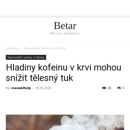
Betar
багато цікавого
додому
Nejnovější zprávy a články
Nejnovější zprávy a články
Hladiny kofeinu v krvi mohou
snížit tělesný tuk
по
maxwelhelp
-
28.05.2026
20
0