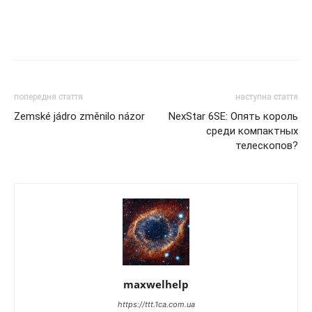
попередня стаття
наступна стаття
Zemské jádro změnilo názor
NexStar 6SE: Опять король
среди компактных
телескопов?
maxwelhelp
https://ttt.1ca.com.ua