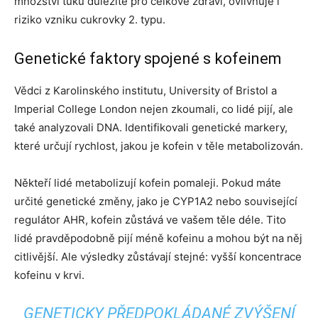
množství tuku důležité pro celkové zdraví, ovlivňuje i
riziko vzniku cukrovky 2. typu.
Genetické faktory spojené s kofeinem
Vědci z Karolinského institutu, University of Bristol a
Imperial College London nejen zkoumali, co lidé pijí, ale
také analyzovali DNA. Identifikovali genetické markery,
které určují rychlost, jakou je kofein v těle metabolizován.
Někteří lidé metabolizují kofein pomaleji. Pokud máte
určité genetické změny, jako je CYP1A2 nebo související
regulátor AHR, kofein zůstává ve vašem těle déle. Tito
lidé pravděpodobně pijí méně kofeinu a mohou být na něj
citlivější. Ale výsledky zůstávají stejné: vyšší koncentrace
kofeinu v krvi.
GENETICKY PŘEDPOKLÁDANÉ ZVÝŠENÍ