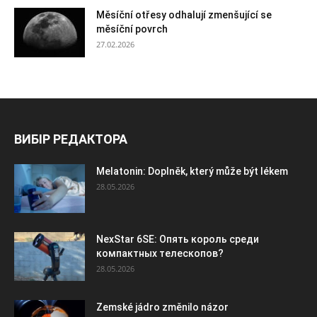
Měsíční otřesy odhalují zmenšující se
měsíční povrch
27.02.2026
ВИБІР РЕДАКТОРА
Melatonin: Doplněk, který může být lékem
28.05.2026
NexStar 6SE: Опять король среди
компактных телескопов?
28.05.2026
Zemské jádro změnilo názor