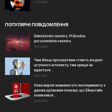
27.05.2026
ПОПУЛЯРНІ ПОВІДОМЛЕННЯ
Dekódování vesmíru: Průvodce
porozuměním vesmíru
28.04.2026
Чим більш просунутими стають моделі
штучного інтелекту, тим краще їм
вдається...
29.07.2025
Нова версія знаменитого експерименту з
двома щілинами показує, що Ейнштейн
помилявся...
03.08.2025