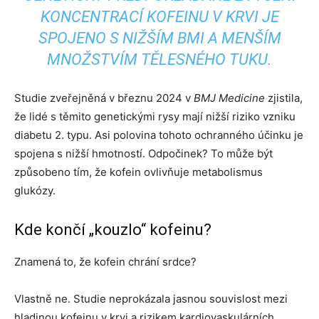
KONCENTRACÍ KOFEINU V KRVI JE
SPOJENO S NIŽŠÍM BMI A MENŠÍM
MNOŽSTVÍM TĚLESNÉHO TUKU.
Studie zveřejněná v březnu 2024 v
BMJ Medicine
zjistila,
že lidé s těmito genetickými rysy mají nižší riziko vzniku
diabetu 2. typu. Asi polovina tohoto ochranného účinku je
spojena s nižší hmotností. Odpočinek? To může být
způsobeno tím, že kofein ovlivňuje metabolismus
glukózy.
Kde končí „kouzlo“ kofeinu?
Znamená to, že kofein chrání srdce?
Vlastně ne. Studie neprokázala jasnou souvislost mezi
hladinou kofeinu v krvi a rizikem kardiovaskulárních