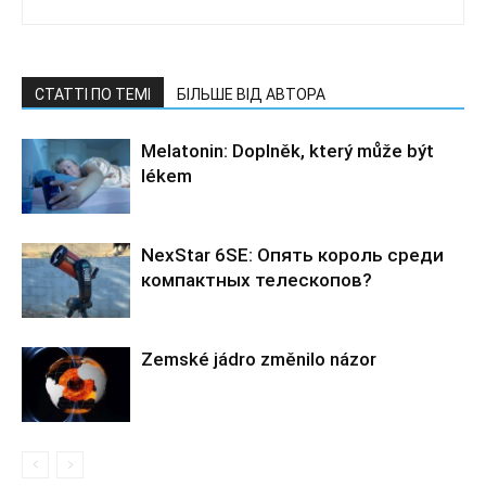
СТАТТІ ПО ТЕМІ
БІЛЬШЕ ВІД АВТОРА
Melatonin: Doplněk, který může být
lékem
NexStar 6SE: Опять король среди
компактных телескопов?
Zemské jádro změnilo názor