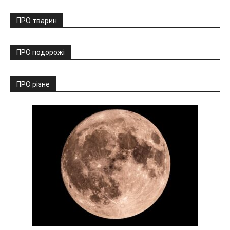
ПРО тварин
ПРО подорожі
ПРО різне