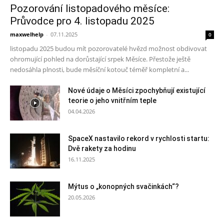
Pozorování listopadového měsíce:
Průvodce pro 4. listopadu 2025
maxwelhelp
-
07.11.2025
0
listopadu 2025 budou mít pozorovatelé hvězd možnost obdivovat
ohromující pohled na dorůstající srpek Měsíce. Přestože ještě
nedosáhla plnosti, bude měsíční kotouč téměř kompletní a...
Nové údaje o Měsíci zpochybňují existující
teorie o jeho vnitřním teple
04.04.2026
SpaceX nastavilo rekord v rychlosti startu:
Dvě rakety za hodinu
16.11.2025
Mýtus o „konopných svačinkách“?
20.05.2026