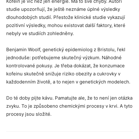
Kofein je víc než jen energie. Má to své chyby. Autoři
studie upozorňují, že ještě neznáme úplné výsledky
dlouhodobých studií. Přestože klinické studie vykazují
pozitivní výsledky, mohou existovat další faktory, které
nebyly ve studiích zohledněny.
Benjamin Woolf, genetický epidemiolog z Bristolu, řekl
jednoduše: potřebujeme skutečný výzkum. Náhodné
kontrolované pokusy. Je třeba dokázat, že konzumace
kofeinu skutečně snižuje riziko obezity a cukrovky v
každodenním životě, a to nejen v genetických modelech.
Do té doby pijte kávu. Pamatujte ale, že to není jen otázka
zvyku. To je způsobeno chemickými procesy v krvi. A tyto
procesy jsou složité.