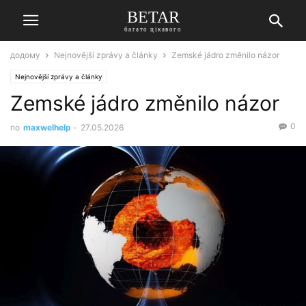
BETAR
багато цікавого
додому
Nejnovější zprávy a články
Zemské jádro změnilo názor
Nejnovější zprávy a články
Zemské jádro změnilo názor
0
по
maxwelhelp
-
27.05.2026