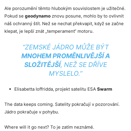
Ale porozumění těmto hlubokým souvislostem je užitečné.
Pokud se
geodynamo
znovu posune, mohlo by to ovlivnit
náš ochranný štít. Než se nechat překvapit, když se začne
klepat, je lepší znát „temperament“ motoru.
“ZEMSKÉ JÁDRO MŮŽE BÝT
MNOHEM PROMĚNLIVĚJŠÍ A
SLOŽITĚJŠÍ
, NEŽ SE DŘÍVE
MYSLELO.”
Elisabetta Ioffridda, projekt satelitu ESA
Swarm
The data keeps coming. Satelity pokračují v pozorování.
Jádro pokračuje v pohybu.
Where will it go next? To je zatím neznámé.