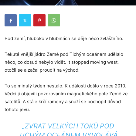
Pod zemí, hluboko v hlubinách se děje něco zvláštního.
Tekuté vnější jádro Země pod Tichým oceánem udělalo
něco, co dosud nebylo vidět. It stopped moving west.
otočil se a začal proudit na východ.
To se minulý týden nestalo. K události došlo v roce 2010.
Vědci ji objevili pozorováním magnetického pole Země ze
satelitů. A stále krčí rameny a snaží se pochopit důvod
tohoto jevu.
„ZVRAT VELKÝCH TOKŮ POD
TICHÝM OCEÁNEM VYVOLÁVÁ