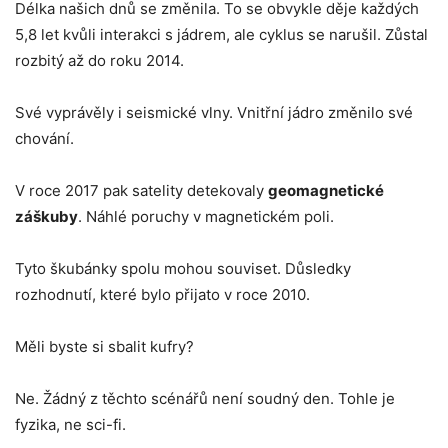
Délka našich dnů se změnila. To se obvykle děje každých
5,8 let kvůli interakci s jádrem, ale cyklus se narušil. Zůstal
rozbitý až do roku 2014.
Své vyprávěly i seismické vlny. Vnitřní jádro změnilo své
chování.
V roce 2017 pak satelity detekovaly
geomagnetické
záškuby
. Náhlé poruchy v magnetickém poli.
Tyto škubánky spolu mohou souviset. Důsledky
rozhodnutí, které bylo přijato v roce 2010.
Měli byste si sbalit kufry?
Ne. Žádný z těchto scénářů není soudný den. Tohle je
fyzika, ne sci-fi.