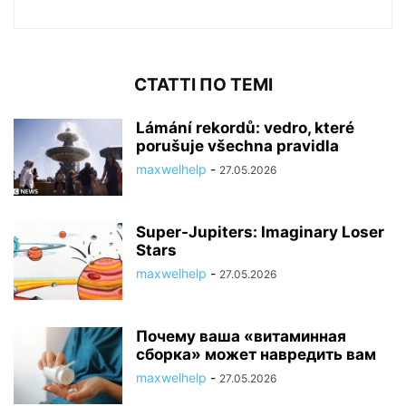
СТАТТІ ПО ТЕМІ
Lámání rekordů: vedro, které
porušuje všechna pravidla
maxwelhelp
-
27.05.2026
Super-Jupiters: Imaginary Loser
Stars
maxwelhelp
-
27.05.2026
Почему ваша «витаминная
сборка» может навредить вам
maxwelhelp
-
27.05.2026