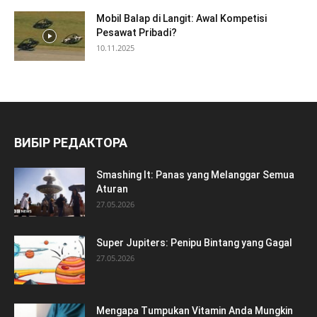
Mobil Balap di Langit: Awal Kompetisi
Pesawat Pribadi?
10.11.2025
ВИБІР РЕДАКТОРА
Smashing It: Panas yang Melanggar Semua
Aturan
27.05.2026
Super Jupiters: Penipu Bintang yang Gagal
27.05.2026
Mengapa Tumpukan Vitamin Anda Mungkin