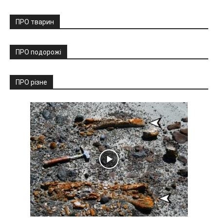
ПРО тварин
ПРО подорожі
ПРО різне