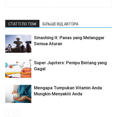
СТАТТІ ПО ТЕМІ
БІЛЬШЕ ВІД АВТОРА
Smashing It: Panas yang Melanggar
Semua Aturan
Super Jupiters: Penipu Bintang yang
Gagal
Mengapa Tumpukan Vitamin Anda
Mungkin Menyakiti Anda