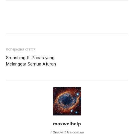
попередня стаття
Smashing It: Panas yang
Melanggar Semua Aturan
maxwelhelp
https://ttt.1ca.com.ua