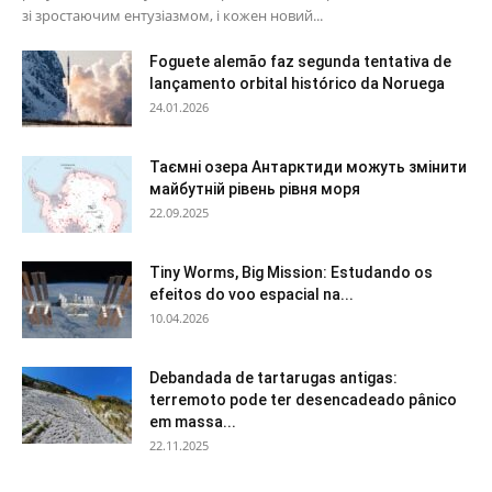
зі зростаючим ентузіазмом, і кожен новий...
Foguete alemão faz segunda tentativa de
lançamento orbital histórico da Noruega
24.01.2026
Таємні озера Антарктиди можуть змінити
майбутній рівень рівня моря
22.09.2025
Tiny Worms, Big Mission: Estudando os
efeitos do voo espacial na...
10.04.2026
Debandada de tartarugas antigas:
terremoto pode ter desencadeado pânico
em massa...
22.11.2025