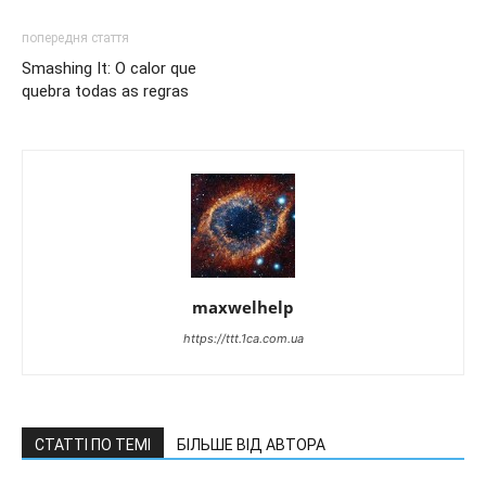
попередня стаття
Smashing It: O calor que
quebra todas as regras
maxwelhelp
https://ttt.1ca.com.ua
СТАТТІ ПО ТЕМІ
БІЛЬШЕ ВІД АВТОРА