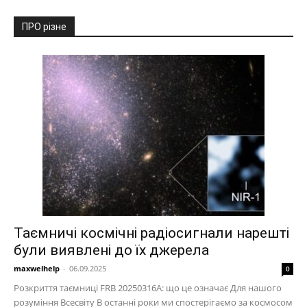
ПРО різне
Таємничі космічні радіосигнали нарешті
були виявлені до їх джерела
maxwelhelp
-
06.09.2025
0
Розкриття таємниці FRB 20250316A: що це означає Для нашого
розуміння Всесвіту В останні роки ми спостерігаємо за космосом