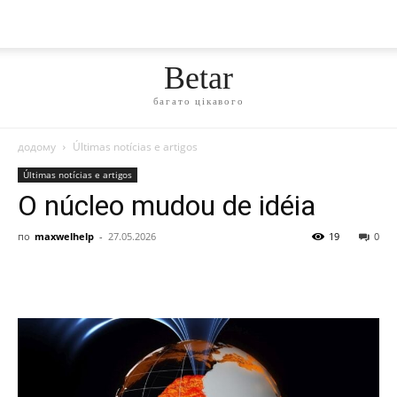
Betar
багато цікавого
додому
Últimas notícias e artigos
Últimas notícias e artigos
O núcleo mudou de idéia
по
maxwelhelp
-
27.05.2026
19
0