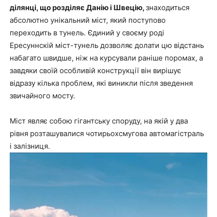
ділянці, що розділяє Данію і Швецію,
знаходиться
абсолютно унікальний міст, який поступово
переходить в тунель. Єдиний у своєму роді
Ересуннскій міст-тунель дозволяє долати цю відстань
набагато швидше, ніж на курсували раніше поромах, а
завдяки своїй особливій конструкції він вирішує
відразу кілька проблем, які виникли після зведення
звичайного мосту.
Міст являє собою гігантську споруду, на якій у два
рівня розташувалися чотирьохсмугова автомагістраль
і залізниця.