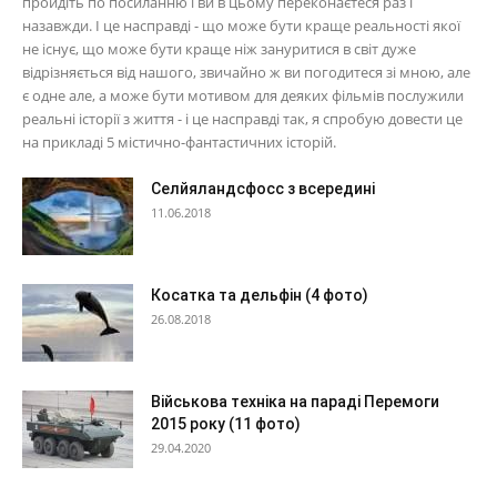
пройдіть по посиланню і ви в цьому переконаєтеся раз і
назавжди. І це насправді - що може бути краще реальності якої
не існує, що може бути краще ніж зануритися в світ дуже
відрізняється від нашого, звичайно ж ви погодитеся зі мною, але
є одне але, а може бути мотивом для деяких фільмів послужили
реальні історії з життя - і це насправді так, я спробую довести це
на прикладі 5 містично-фантастичних історій.
Селйяландсфосс з всередині
11.06.2018
Косатка та дельфін (4 фото)
26.08.2018
Військова техніка на параді Перемоги
2015 року (11 фото)
29.04.2020