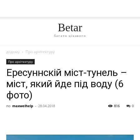
Betar
багато цікавого
додому
Про архітектуру
Про архітектуру
Ересуннскій міст-тунель –
міст, який йде під воду (6
фото)
по
maxwelhelp
-
28.04.2018
816
0