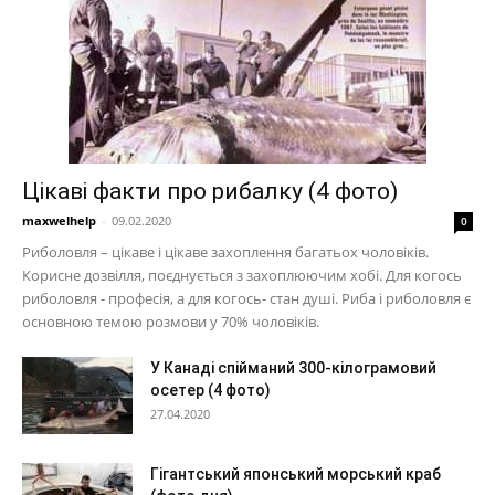
Цікаві факти про рибалку (4 фото)
maxwelhelp
-
09.02.2020
0
Риболовля – цікаве і цікаве захоплення багатьох чоловіків.
Корисне дозвілля, поєднується з захоплюючим хобі. Для когось
риболовля - професія, а для когось- стан душі. Риба і риболовля є
основною темою розмови у 70% чоловіків.
У Канаді спійманий 300-кілограмовий
осетер (4 фото)
27.04.2020
Гігантський японський морський краб