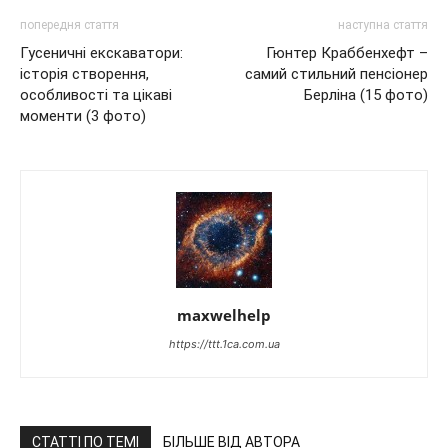
попередня стаття
наступна стаття
Гусеничні екскаватори:
Гюнтер Краббенхефт –
історія створення,
самий стильний пенсіонер
особливості та цікаві
Берліна (15 фото)
моменти (3 фото)
maxwelhelp
https://ttt.1ca.com.ua
СТАТТІ ПО ТЕМІ
БІЛЬШЕ ВІД АВТОРА