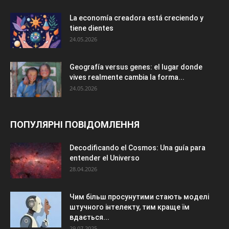
La economía creadora está creciendo y
tiene dientes
24.05.2026
Geografía versus genes: el lugar donde
vives realmente cambia la forma...
24.05.2026
ПОПУЛЯРНІ ПОВІДОМЛЕННЯ
Decodificando el Cosmos: Una guía para
entender el Universo
28.04.2026
Чим більш просунутими стають моделі
штучного інтелекту, тим краще їм
вдається...
29.07.2025