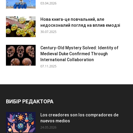
03.04.2026
Нова книга-це повчальний, але
недосконалий погляд на вплив емодзі
30.07.2025
Century-Old Mystery Solved: Identity of
Medieval Duke Confirmed Through
International Collaboration
07.11.2025
ВИБІР РЕДАКТОРА
Los creadores son los compradores de
nuevos medios
24.05.2026