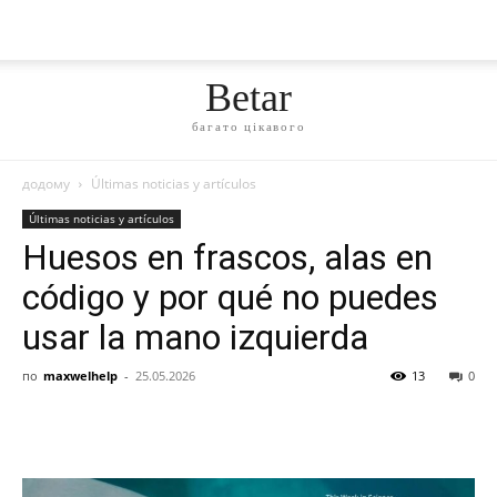
Betar
багато цікавого
додому
Últimas noticias y artículos
Últimas noticias y artículos
Huesos en frascos, alas en
código y por qué no puedes
usar la mano izquierda
по
maxwelhelp
-
25.05.2026
13
0