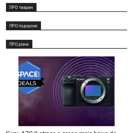
ПРО тварин
ПРО подорожі
ПРО різне