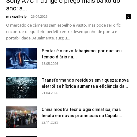
Sony A7C II atinge o preço mais baixo do
ano: a...
maxwelhelp
-
26.04.2026
0
O mercado de câmeras sem espelho é vasto, mas pode ser difícil
encontrar o equilíbrio perfeito entre desempenho de ponta e
portabilidade. Atualmente, surgiu...
Sentar é o novo tabagismo: por que seu
tempo diário na...
15.05.2026
Transformando resíduos em riqueza: nova
eletrólise híbrida aumenta a eficiência da...
21.04.2026
China mostra tecnologia climática, mas
hesita em novas promessas na Cúpula...
22.11.2025