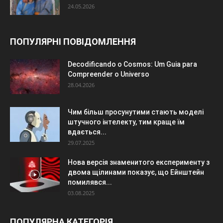
24.05.2026
ПОПУЛЯРНІ ПОВІДОМЛЕННЯ
Decodificando o Cosmos: Um Guia para
Compreender o Universo
28.04.2026
Чим більш просунутими стають моделі
штучного інтелекту, тим краще їм
вдається...
29.07.2025
Нова версія знаменитого експерименту з
двома щілинами показує, що Ейнштейн
помилявся...
03.08.2025
ПОПУЛЯРНА КАТЕГОРІЯ