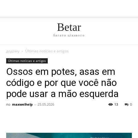
Betar
багато цікавого
додому
Últimas notícias e artigos
Últimas notícias e artigos
Ossos em potes, asas em
código e por que você não
pode usar a mão esquerda
по
maxwelhelp
-
25.05.2026
13
0