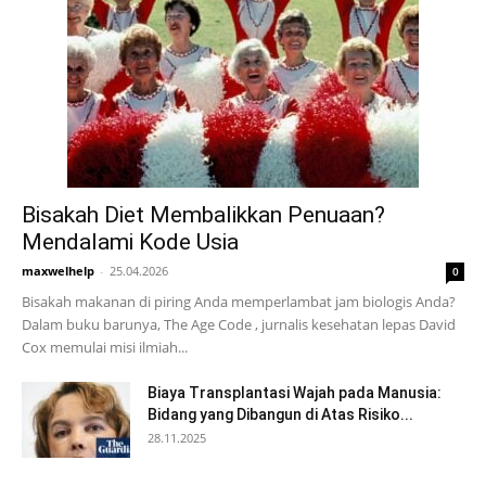
Bisakah Diet Membalikkan Penuaan?
Mendalami Kode Usia
maxwelhelp
-
25.04.2026
0
Bisakah makanan di piring Anda memperlambat jam biologis Anda?
Dalam buku barunya, The Age Code , jurnalis kesehatan lepas David
Cox memulai misi ilmiah...
Biaya Transplantasi Wajah pada Manusia:
Bidang yang Dibangun di Atas Risiko...
28.11.2025