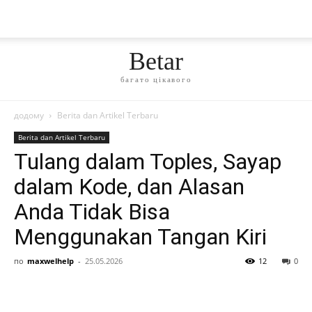
Betar
багато цікавого
додому
Berita dan Artikel Terbaru
Berita dan Artikel Terbaru
Tulang dalam Toples, Sayap
dalam Kode, dan Alasan
Anda Tidak Bisa
Menggunakan Tangan Kiri
по
maxwelhelp
-
25.05.2026
12
0