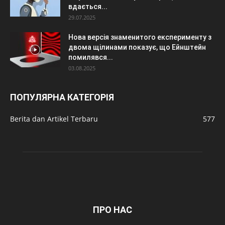
вдається...
29.07.2025
Нова версія знаменитого експерименту з
двома щілинами показує, що Ейнштейн
помилявся...
03.08.2025
ПОПУЛЯРНА КАТЕГОРІЯ
Berita dan Artikel Terbaru
577
ПРО НАС