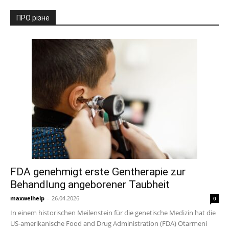
ПРО різне
FDA genehmigt erste Gentherapie zur
Behandlung angeborener Taubheit
maxwelhelp
-
26.04.2026
0
In einem historischen Meilenstein für die genetische Medizin hat die
US-amerikanische Food and Drug Administration (FDA) Otarmeni