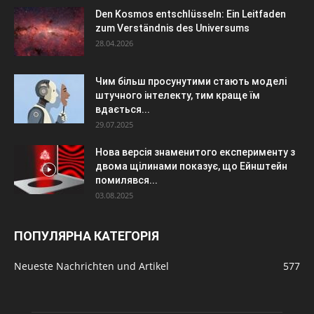
Den Kosmos entschlüsseln: Ein Leitfaden
zum Verständnis des Universums
28.04.2026
Чим більш просунутими стають моделі
штучного інтелекту, тим краще їм
вдається...
29.07.2025
Нова версія знаменитого експерименту з
двома щілинами показує, що Ейнштейн
помилявся...
03.08.2025
ПОПУЛЯРНА КАТЕГОРІЯ
Neueste Nachrichten und Artikel
577