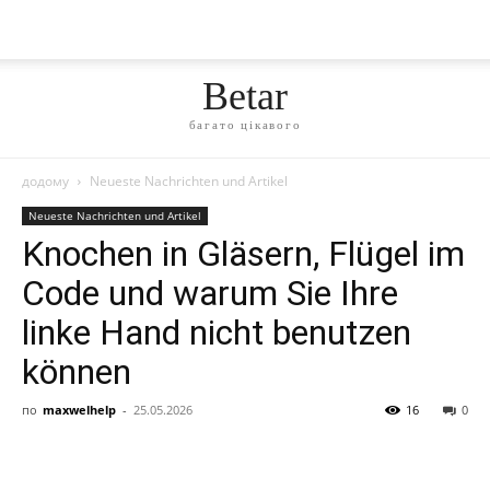
Betar
багато цікавого
додому
Neueste Nachrichten und Artikel
Neueste Nachrichten und Artikel
Knochen in Gläsern, Flügel im
Code und warum Sie Ihre
linke Hand nicht benutzen
können
по
maxwelhelp
-
25.05.2026
16
0