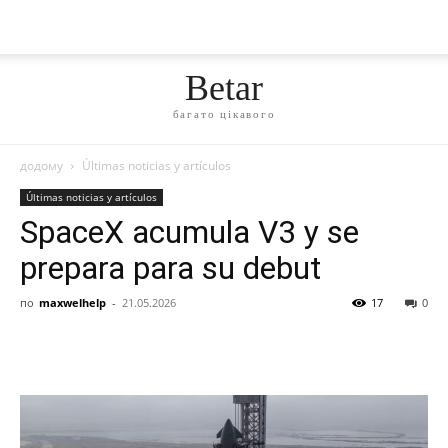
Betar
багато цікавого
додому
Últimas noticias y artículos
Últimas noticias y artículos
SpaceX acumula V3 y se
prepara para su debut
по
maxwelhelp
-
21.05.2026
17
0