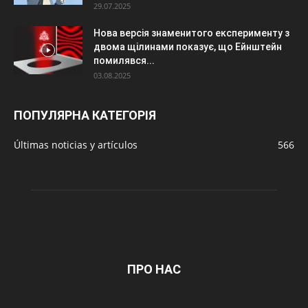
29.07.2025
Нова версія знаменитого експерименту з
двома щілинами показує, що Ейнштейн
помилявся...
03.08.2025
ПОПУЛЯРНА КАТЕГОРІЯ
Últimas noticias y artículos
566
ПРО НАС