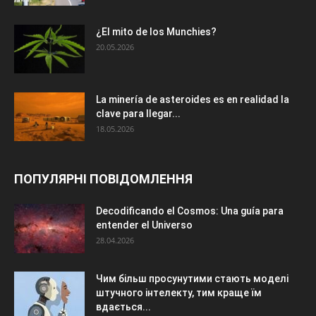
¿El mito de los Munchies?
20.05.2026
La minería de asteroides es en realidad la
clave para llegar...
18.05.2026
ПОПУЛЯРНІ ПОВІДОМЛЕННЯ
Decodificando el Cosmos: Una guía para
entender el Universo
28.04.2026
Чим більш просунутими стають моделі
штучного інтелекту, тим краще їм
вдається...