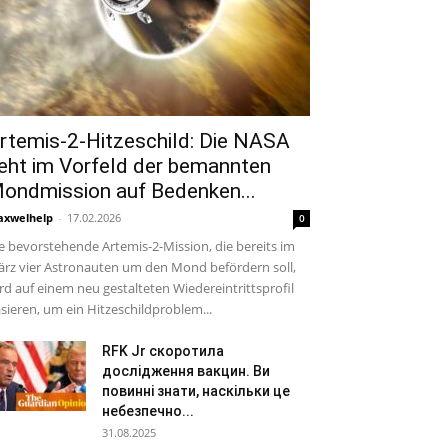
rtemis-2-Hitzeschild: Die NASA
eht im Vorfeld der bemannten
ondmission auf Bedenken...
xwelhelp
-
17.02.2026
0
e bevorstehende Artemis-2-Mission, die bereits im
rz vier Astronauten um den Mond befördern soll,
rd auf einem neu gestalteten Wiedereintrittsprofil
sieren, um ein Hitzeschildproblem...
RFK Jr скоротила
дослідження вакцин. Ви
повинні знати, наскільки це
небезпечно...
31.08.2025