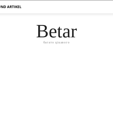
ND ARTIKEL
Betar
багато цікавого