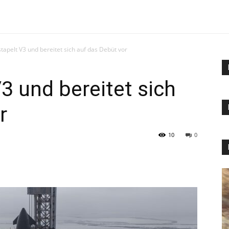
tapelt V3 und bereitet sich auf das Debüt vor
3 und bereitet sich
r
10
0