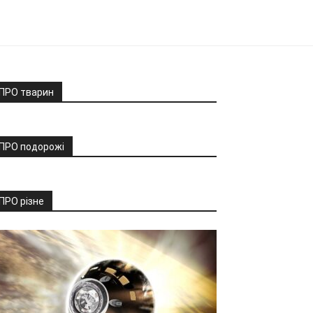
ПРО тварин
ПРО подорожі
ПРО різне