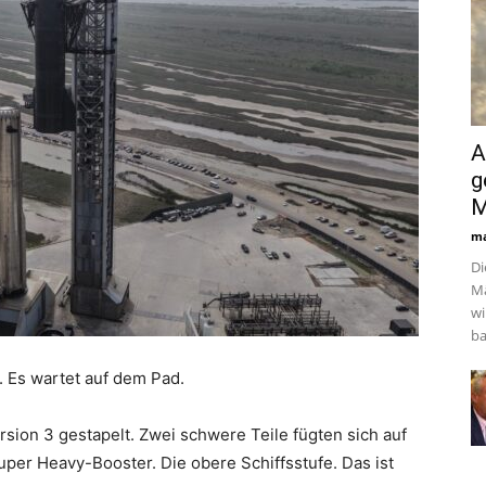
A
g
M
ma
Di
Mä
wi
ba
. Es wartet auf dem Pad.
rsion 3 gestapelt. Zwei schwere Teile fügten sich auf
per Heavy-Booster. Die obere Schiffsstufe. Das ist