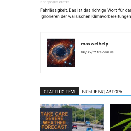
попередня стаття
Fahrlässigkeit. Das ist das richtige Wort für da
Ignorieren der walisischen Klimavorbereitungen
maxwelhelp
https://ttt.1ca.com.ua
СТАТТІ ПО ТЕМІ
БІЛЬШЕ ВІД АВТОРА