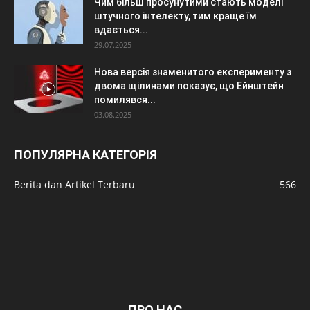
Чим більш просунутими стають моделі
штучного інтелекту, тим краще їм
вдається...
29.07.2025
Нова версія знаменитого експерименту з
двома щілинами показує, що Ейнштейн
помилявся...
03.08.2025
ПОПУЛЯРНА КАТЕГОРІЯ
Berita dan Artikel Terbaru
566
ПРО НАС