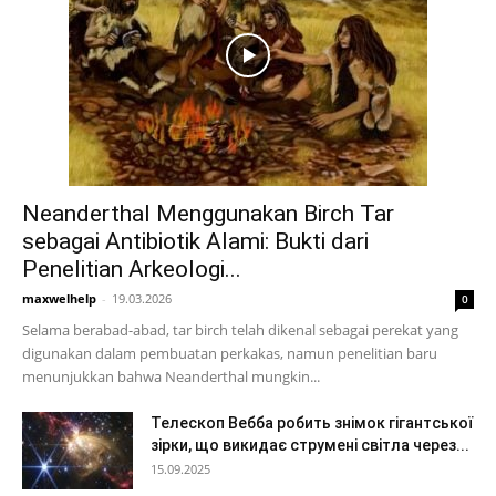
Neanderthal Menggunakan Birch Tar
sebagai Antibiotik Alami: Bukti dari
Penelitian Arkeologi...
maxwelhelp
-
19.03.2026
0
Selama berabad-abad, tar birch telah dikenal sebagai perekat yang
digunakan dalam pembuatan perkakas, namun penelitian baru
menunjukkan bahwa Neanderthal mungkin...
Телескоп Вебба робить знімок гігантської
зірки, що викидає струмені світла через...
15.09.2025