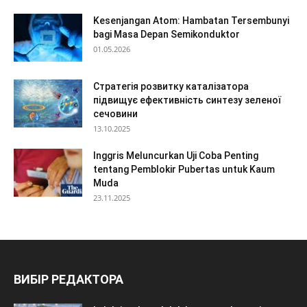
Kesenjangan Atom: Hambatan Tersembunyi
bagi Masa Depan Semikonduktor
01.05.2026
Стратегія розвитку каталізатора
підвищує ефективність синтезу зеленої
сечовини
13.10.2025
Inggris Meluncurkan Uji Coba Penting
tentang Pemblokir Pubertas untuk Kaum
Muda
23.11.2025
ВИБІР РЕДАКТОРА