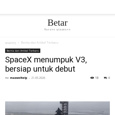
Betar
багато цікавого
додому
Berita dan Artikel Terbaru
Berita dan Artikel Terbaru
SpaceX menumpuk V3,
bersiap untuk debut
по
maxwelhelp
-
21.05.2026
13
0