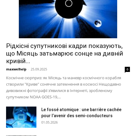
Рідкісні супутникові кадри показують,
що Місяць затьмарює сонце на дивній
кривій...
maxwelhelp
-
25.09.2025
0
Космічне сюрприз: як Місяць та маневр космічного корабля
створили "Криве" сонячне затемнення в космосі Нещодавно
дивовижні фотографії з’явилися в Інтернеті, зробленому
супутником NOAA GOES-19,...
Le fossé atomique : une barrière cachée
pour l’avenir des semi-conducteurs
01.05.2026