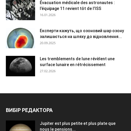
Évacuation médicale des astronautes :
l’équipage 11 revient tôt de l’ISS
16.01.2026
Експерти кажуть, що озоновий шар озону
залишається на шляху до відновлення...
20.09.2025
Les tremblements de lune révèlent une
surface lunaire en rétrécissement
27.02.2026
ВИБІР РЕДАКТОРА
Jupiter est plus petite et plus plate que
nous le pensions...