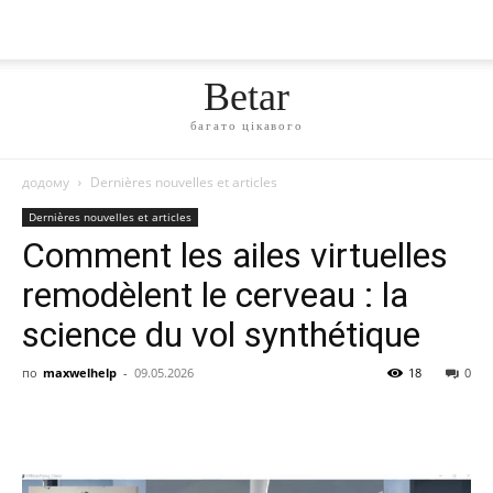
Betar
багато цікавого
додому
Dernières nouvelles et articles
Dernières nouvelles et articles
Comment les ailes virtuelles
remodèlent le cerveau : la
science du vol synthétique
по
maxwelhelp
-
09.05.2026
18
0