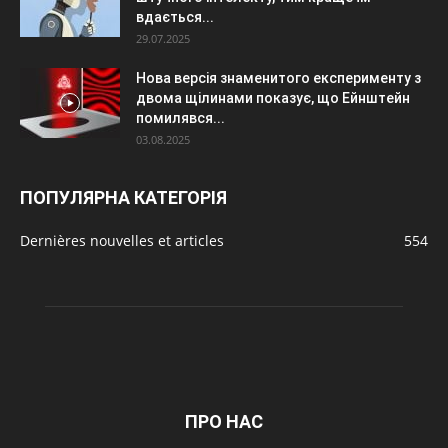
вдається...
29.07.2025
Нова версія знаменитого експерименту з
двома щілинами показує, що Ейнштейн
помилявся...
03.08.2025
ПОПУЛЯРНА КАТЕГОРІЯ
Dernières nouvelles et articles
554
ПРО НАС