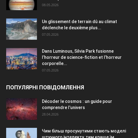
08.05.2026
Un glissement de terrain dû au climat
déclenche le deuxième plus...
07.05.2026
Dans Luminous, Silvia Park fusionne
l’horreur de science-fiction et l’horreur
corporelle...
07.05.2026
ПОПУЛЯРНІ ПОВІДОМЛЕННЯ
Décoder le cosmos : un guide pour
comprendre l’univers
28.04.2026
Чим більш просунутими стають моделі
штучного інтелекту, тим краще їм