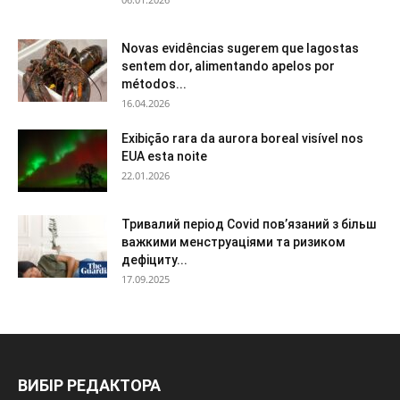
Novas evidências sugerem que lagostas
sentem dor, alimentando apelos por
métodos...
16.04.2026
Exibição rara da aurora boreal visível nos
EUA esta noite
22.01.2026
Тривалий період Covid пов’язаний з більш
важкими менструаціями та ризиком
дефіциту...
17.09.2025
ВИБІР РЕДАКТОРА