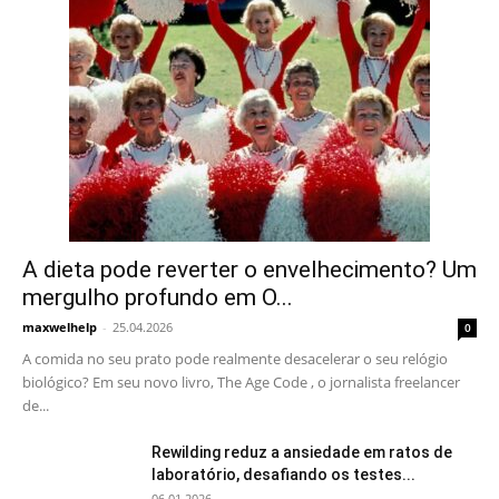
A dieta pode reverter o envelhecimento? Um
mergulho profundo em O...
maxwelhelp
-
25.04.2026
0
A comida no seu prato pode realmente desacelerar o seu relógio
biológico? Em seu novo livro, The Age Code , o jornalista freelancer
de...
Rewilding reduz a ansiedade em ratos de
laboratório, desafiando os testes...
06.01.2026