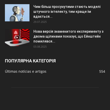
Чим більш просунутими стають моделі
штучного інтелекту, тим краще їм
вдається...
29.07.2025
Нова версія знаменитого експерименту з
двома щілинами показує, що Ейнштейн
помилявся...
03.08.2025
ПОПУЛЯРНА КАТЕГОРІЯ
Últimas notícias e artigos
554