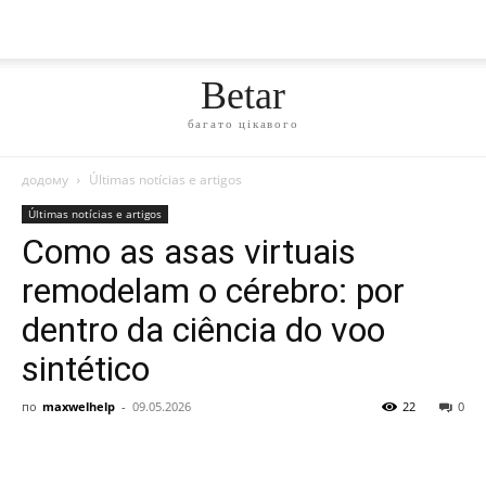
Betar
багато цікавого
додому
Últimas notícias e artigos
Últimas notícias e artigos
Como as asas virtuais
remodelam o cérebro: por
dentro da ciência do voo
sintético
по
maxwelhelp
-
09.05.2026
22
0