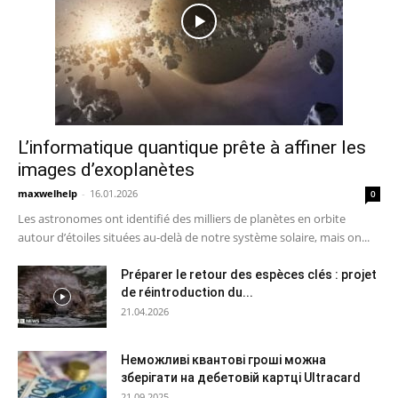
L’informatique quantique prête à affiner les
images d’exoplanètes
maxwelhelp
-
16.01.2026
0
Les astronomes ont identifié des milliers de planètes en orbite
autour d’étoiles situées au-delà de notre système solaire, mais on...
Préparer le retour des espèces clés : projet
de réintroduction du...
21.04.2026
Неможливі квантові гроші можна
зберігати на дебетовій картці Ultracard
21.09.2025