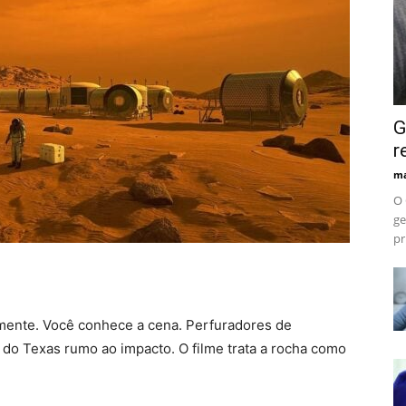
G
r
ma
O 
ge
pr
ente. Você conhece a cena. Perfuradores de
do Texas rumo ao impacto. O filme trata a rocha como