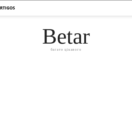
ARTIGOS
Betar
багато цікавого