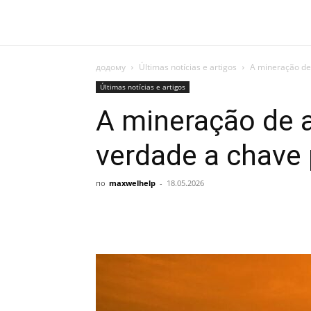
додому
Últimas notícias e artigos
A mineração de
Últimas notícias e artigos
A mineração de a
verdade a chave
по
maxwelhelp
-
18.05.2026