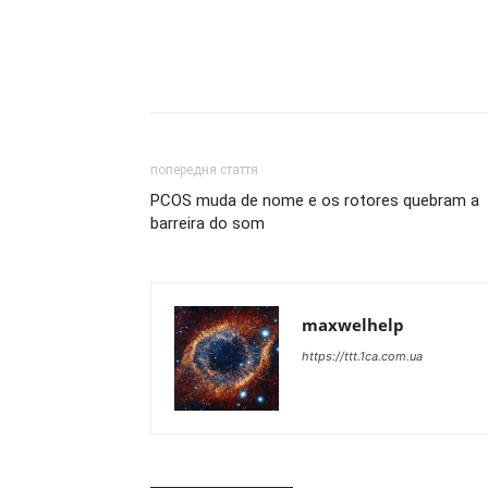
попередня стаття
PCOS muda de nome e os rotores quebram a
barreira do som
maxwelhelp
https://ttt.1ca.com.ua