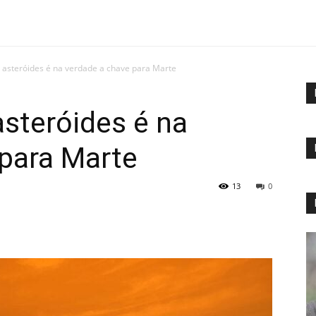
 asteróides é na verdade a chave para Marte
steróides é na
 para Marte
13
0