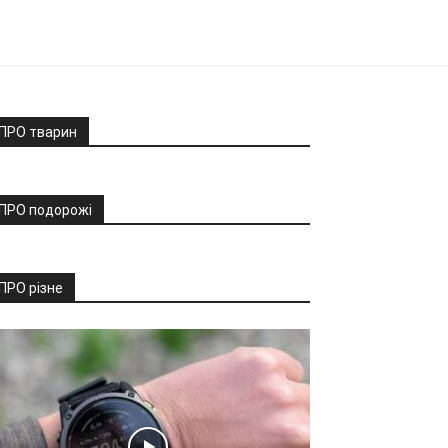
ПРО тварин
ПРО подорожі
ПРО різне