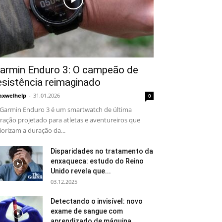
armin Enduro 3: O campeão de
esistência reimaginado
xwelhelp
-
31.01.2026
0
Garmin Enduro 3 é um smartwatch de última
ração projetado para atletas e aventureiros que
iorizam a duração da...
Disparidades no tratamento da
enxaqueca: estudo do Reino
Unido revela que...
03.12.2025
Detectando o invisível: novo
exame de sangue com
aprendizado de máquina...