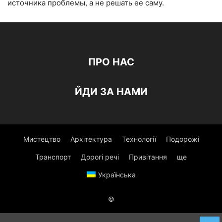
источника проблемы, а не решать ее саму.
ПРО НАС
ЙДИ ЗА НАМИ
Мистецтво
Архітектура
Технології
Подорожі
Транспорт
Дорогі речі
Привітання
ще
Українська
©