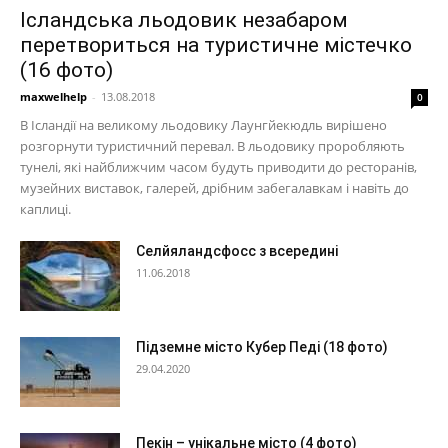
Ісландська льодовик незабаром
перетвориться на туристичне містечко
(16 фото)
maxwelhelp
-
13.08.2018
0
В Ісландії на великому льодовику Лаунгйекюдль вирішено
розгорнути туристичний перевал. В льодовику проробляють
тунелі, які найближчим часом будуть приводити до ресторанів,
музейних виставок, галерей, дрібним забегалавкам і навіть до
каплиці.
Селйяландсфосс з всередині
11.06.2018
Підземне місто Кубер Педі (18 фото)
29.04.2020
Пекін – унікальне місто (4 фото)