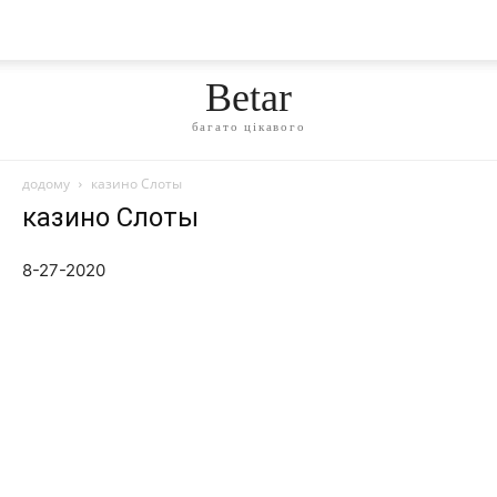
Betar
багато цікавого
додому
казино Слоты
казино Слоты
8-27-2020