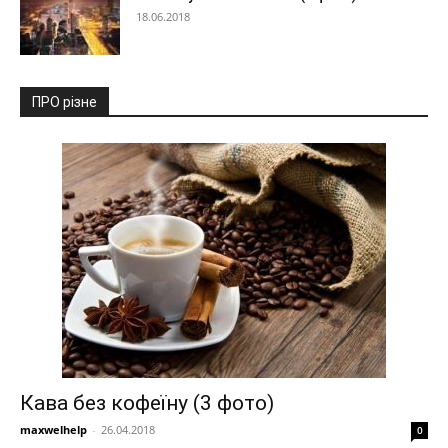
18.06.2018
ПРО різне
Кава без кофеїну (3 фото)
maxwelhelp
-
26.04.2018
0