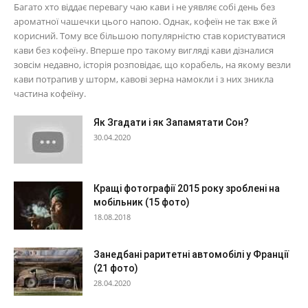
Багато хто віддає перевагу чаю кави і не уявляє собі день без
ароматної чашечки цього напою. Однак, кофеїн не так вже й
корисний. Тому все більшою популярністю став користуватися
кави без кофеїну. Вперше про такому вигляді кави дізналися
зовсім недавно, історія розповідає, що корабель, на якому везли
кави потрапив у шторм, кавові зерна намокли і з них зникла
частина кофеїну.
Як Згадати і як Запамятати Сон?
30.04.2020
Кращі фотографії 2015 року зроблені на
мобільник (15 фото)
18.08.2018
Занедбані раритетні автомобілі у Франції
(21 фото)
28.04.2020