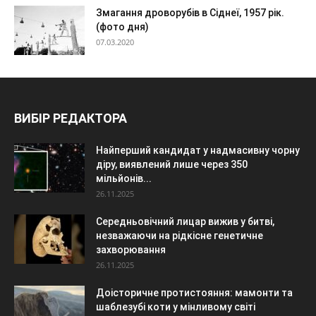
Змагання дроворубів в Сіднеї, 1957 рік.
(фото дня)
07.03.2020
ВИБІР РЕДАКТОРА
Найперший кандидат у надмасивну чорну
діру, виявлений лише через 350
мільйонів...
26.11.2025
Середньовічний лицар вижив у битві,
незважаючи на рідкісне генетичне
захворювання
26.11.2025
Доісторичне протистояння: мамонти та
шаблезубі коти у мінливому світі