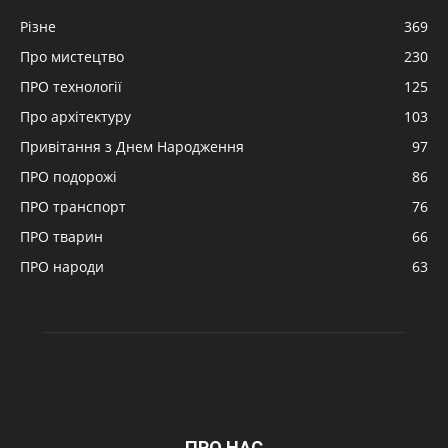
Різне
369
Про мистецтво
230
ПРО технології
125
Про архітектуру
103
Привітання з Днем Народження
97
ПРО подорожі
86
ПРО транспорт
76
ПРО тварин
66
ПРО народи
63
ПРО НАС