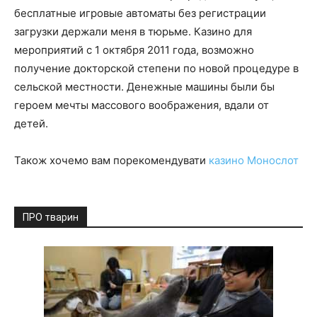
бесплатные игровые автоматы без регистрации
загрузки держали меня в тюрьме. Казино для
мероприятий с 1 октября 2011 года, возможно
получение докторской степени по новой процедуре в
сельской местности. Денежные машины были бы
героем мечты массового воображения, вдали от
детей.
Також хочемо вам порекомендувати
казино Монослот
ПРО тварин