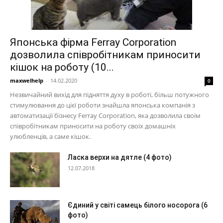
Японська фірма Ferray Corporation
дозволила співробітникам приносити
кішок на роботу (10...
maxwelhelp
-
14.02.2020
0
Незвичайний вихід для підняття духу в роботі, більш потужного
стимулювання до цієї роботи знайшла японська компанія з
автоматизації бізнесу Ferray Corporation, яка дозволила своїм
співробітникам приносити на роботу своїх домашніх
улюбленців, а саме кішок.
Ласка верхи на дятле (4 фото)
12.07.2018
Єдиний у світі самець білого носорога (6
фото)