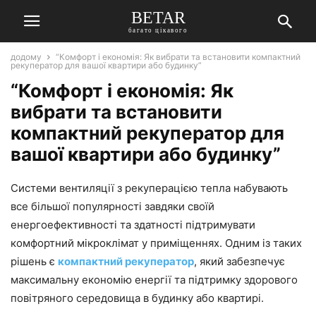
BETAR
багато цікавого
додому
“Комфорт і економія: Як вибрати та встановити компактний
рекуператор для вашої квартири або будинку”
“Комфорт і економія: Як
вибрати та встановити
компактний рекуператор для
вашої квартири або будинку”
Системи вентиляції з рекуперацією тепла набувають
все більшої популярності завдяки своїй
енергоефективності та здатності підтримувати
комфортний мікроклімат у приміщеннях. Одним із таких
рішень є
компактний рекуператор
, який забезпечує
максимальну економію енергії та підтримку здорового
повітряного середовища в будинку або квартирі.