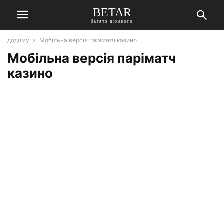
BETAR
багато цікавого
додому
Мобільна версія паріматч казино
Мобільна версія паріматч
казино