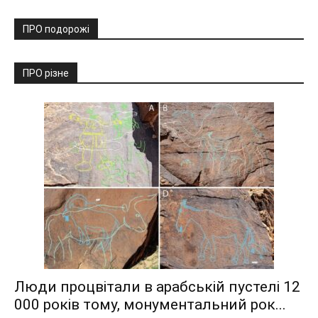
ПРО подорожі
ПРО різне
Люди процвітали в арабській пустелі 12
000 років тому, монументальний рок...