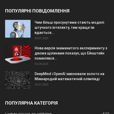
ПОПУЛЯРНІ ПОВІДОМЛЕННЯ
Чим більш просунутими стають моделі
штучного інтелекту, тим краще їм
вдається...
29.07.2025
Нова версія знаменитого експерименту з
двома щілинами показує, що Ейнштейн
помилявся...
03.08.2025
DeepMind і OpenAI завоювали золото на
Міжнародній математичній олімпіаді
25.07.2025
ПОПУЛЯРНА КАТЕГОРІЯ
Laatste nieuws en artikelen
527