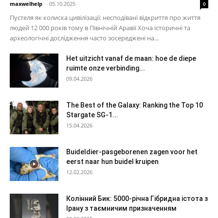
maxwelhelp
-
05.10.2025
0
Пустеля як колиска цивілізації: несподівані відкриття про життя
людей 12 000 років тому в Північній Аравії Хоча історичні та
археологічні дослідження часто зосереджені на...
Het uitzicht vanaf de maan: hoe de diepe
ruimte onze verbinding...
09.04.2026
The Best of the Galaxy: Ranking the Top 10
Stargate SG-1...
15.04.2026
Buideldier-pasgeborenen zagen voor het
eerst naar hun buidel kruipen
12.02.2026
Колінний Бик: 5000-річна Гібридна істота з
Ірану з таємничим призначенням