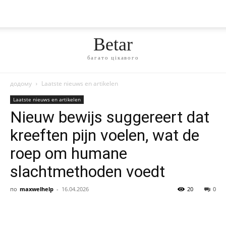
Betar
багато цікавого
додому
Laatste nieuws en artikelen
Laatste nieuws en artikelen
Nieuw bewijs suggereert dat
kreeften pijn voelen, wat de
roep om humane
slachtmethoden voedt
по
maxwelhelp
-
16.04.2026
20
0