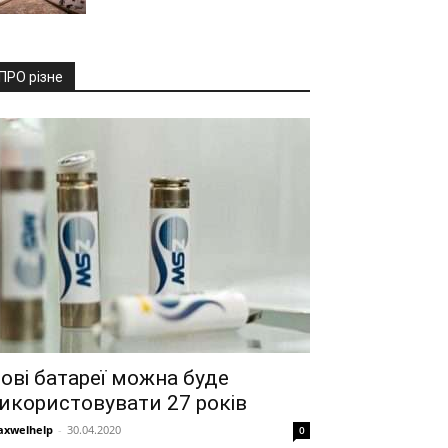
ПРО різне
ові батареї можна буде
икористовувати 27 років
xwelhelp
-
30.04.2020
0