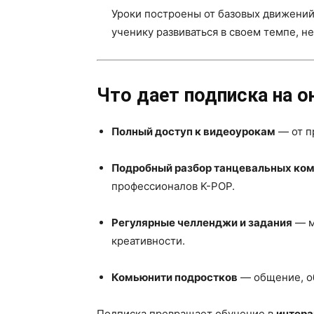
Уроки построены от базовых движени
ученику развиваться в своем темпе, н
Что дает подписка на 
Полный доступ к видеоурокам
— от п
Подробный разбор танцевальных ко
профессионалов K-POP.
Регулярные челленджи и задания
— м
креативности.
Комьюнити подростков
— общение, о
Подписка превращает обучение в
интера