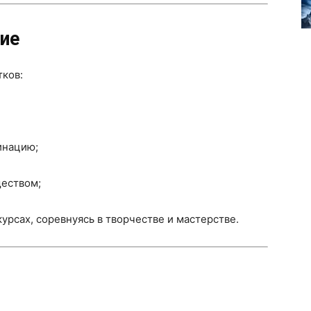
ие
ков:
инацию;
ществом;
урсах, соревнуясь в творчестве и мастерстве.