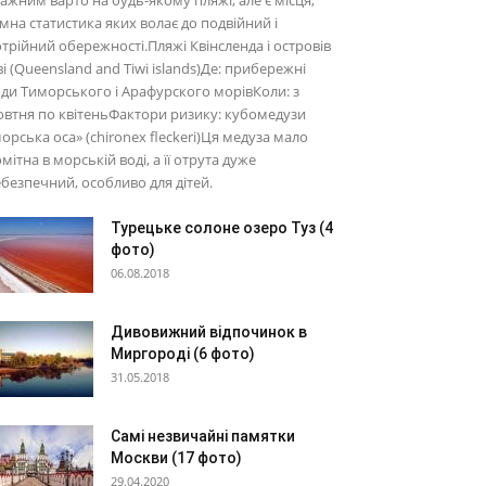
ажним варто на будь-якому пляжі, але є місця,
мна статистика яких волає до подвійний і
трійний обережності.Пляжі Квінсленда і островів
ві (Queensland and Tiwi islands)Де: прибережні
ди Тиморського і Арафурского морівКоли: з
втня по квітеньФактори ризику: кубомедузи
орська оса» (chironex fleckeri)Ця медуза мало
мітна в морській воді, а її отрута дуже
безпечний, особливо для дітей.
Турецьке солоне озеро Туз (4
фото)
06.08.2018
Дивовижний відпочинок в
Миргороді (6 фото)
31.05.2018
Самі незвичайні памятки
Москви (17 фото)
29.04.2020