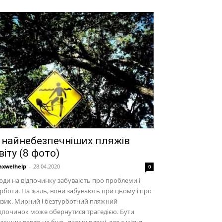
 найнебезпечніших пляжів
віту (8 фото)
xwelhelp
-
28.04.2020
0
ди на відпочинку забувають про проблеми і
рботи. На жаль, вони забувають при цьому і про
зик. Мирний і безтурботний пляжний
дпочинок може обернутися трагедією. Бути