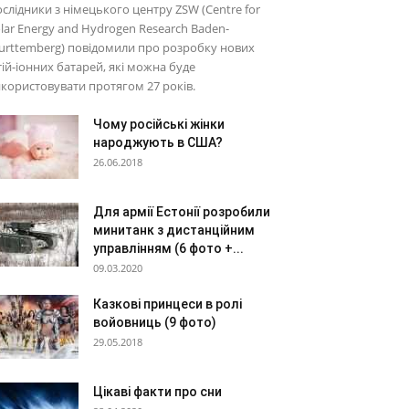
слідники з німецького центру ZSW (Centre for
lar Energy and Hydrogen Research Baden-
rttemberg) повідомили про розробку нових
тій-іонних батарей, які можна буде
користовувати протягом 27 років.
Чому російські жінки
народжують в США?
26.06.2018
Для армії Естонії розробили
минитанк з дистанційним
управлінням (6 фото +...
09.03.2020
Казкові принцеси в ролі
войовниць (9 фото)
29.05.2018
Цікаві факти про сни