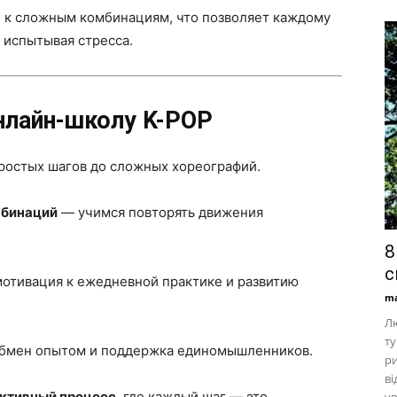
й к сложным комбинациям, что позволяет каждому
е испытывая стресса.
онлайн-школу K-POP
ростых шагов до сложных хореографий.
мбинаций
— учимся повторять движения
8
с
отивация к ежедневной практике и развитию
ma
Лю
ту
бмен опытом и поддержка единомышленников.
ри
ві
ктивный процесс
, где каждый шаг — это