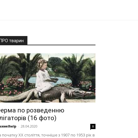
ПРО тварин
ерма по розведенню
лігаторів (16 фото)
xwelhelp
-
28.04.2020
0
 початку XX століття, точніше з 1907 по 1953 рік в