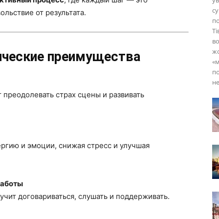
ув
су
ольствие от результата.
по
Ті
во
жо
ические преимущества
«м
по
не
преодолевать страх сцены и развивать
ергию и эмоции, снижая стресс и улучшая
работы
учит договариваться, слушать и поддерживать.