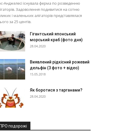
с-Анджелесі існувала ферма по розведенню
ігаторів. Задоволення подивитися на сотню
ликих і маленьких алігаторів представлялася
ього за 25 центів.
Гігантський японський
морський краб (фото дня)
28.04.2020
Виявлений рідкісний рожевий
дельфін (3 фото + відео)
15.05.2018
Як боротися з тарганами?
28.04.2020
ПРО подорожі