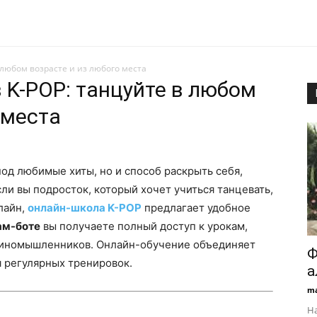
любом возрасте и из любого места
 K-POP: танцуйте в любом
 места
од любимые хиты, но и способ раскрыть себя,
сли вы подросток, который хочет учиться танцевать,
лайн,
онлайн-школа K-POP
предлагает удобное
ам-боте
вы получаете полный доступ к урокам,
диномышленников. Онлайн-обучение объединяет
Ф
 регулярных тренировок.
а
ma
На