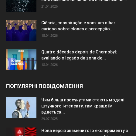
21.04.2026
Ciência, conspiração e som: um olhar
curioso sobre clones e percepção...
18.04.2026
Quatro décadas depois de Chernobyl:
avaliando o legado da zona de...
18.04.2026
ПОПУЛЯРНІ ПОВІДОМЛЕННЯ
Чим більш просунутими стають моделі
штучного інтелекту, тим краще їм
вдається...
29.07.2025
Нова версія знаменитого експерименту з