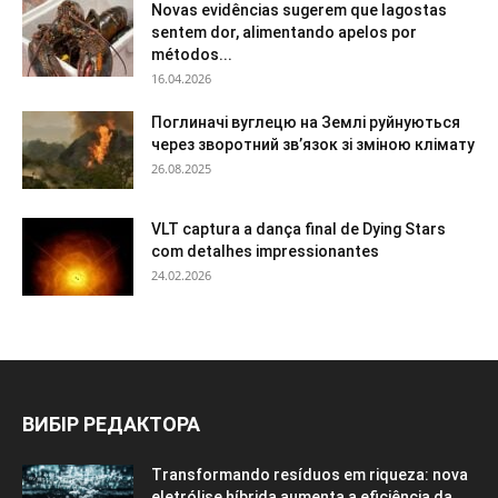
Novas evidências sugerem que lagostas
sentem dor, alimentando apelos por
métodos...
16.04.2026
Поглиначі вуглецю на Землі руйнуються
через зворотний зв’язок зі зміною клімату
26.08.2025
VLT captura a dança final de Dying Stars
com detalhes impressionantes
24.02.2026
ВИБІР РЕДАКТОРА
Transformando resíduos em riqueza: nova
eletrólise híbrida aumenta a eficiência da...