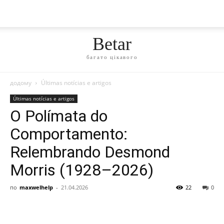
Betar
багато цікавого
додому
Últimas notícias e artigos
Últimas notícias e artigos
O Polímata do
Comportamento:
Relembrando Desmond
Morris (1928–2026)
по
maxwelhelp
-
21.04.2026
22
0