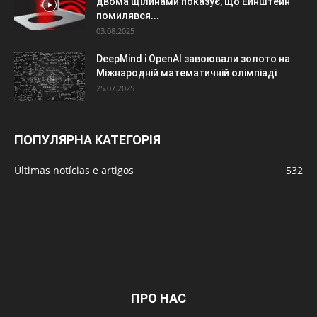
двома щілинами показує, що Ейнштейн
помилявся...
03.08.2025
DeepMind і OpenAI завоювали золото на
Міжнародній математичній олімпіаді
25.07.2025
ПОПУЛЯРНА КАТЕГОРІЯ
Últimas notícias e artigos
532
ПРО НАС