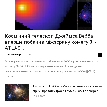
Космічний телескоп Джеймса Вебба
вперше побачив міжзоряну комету 3i /
ATLAS...
maxwelhelp
-
26.08.2025
0
Міжзоряні гості: що телескоп Джеймса Вебба розповів нам про
комету 3i / ATLAS та формування планет Нещодавні
спостереження космічного телескопа Джеймса Вебба (JWST)
стали...
Телескоп Вебба робить знімок гігантської
зірки, що викидає струмені світла через...
15.09.2025