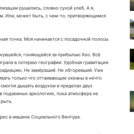
изации рушились, словно сухой хлеб. А я,
ом. Или, может быть, с чем-то, притворяющимся
ная точка. Моя начинается с посадочной полосы.
инувшейся, гоняющейся за прибылью Хео. Всё
играла в лотерею географии. Удобная гравитация.
 радиацию. Не замёрзший. Не обгоревший. Уже
вать только что оттаивающие океаны в нечто
смогли дышать воздухом в пределах двух
в подземных аркологиях, пока атмосфера не
 рыть.
дрес в машине Социального Вентура.