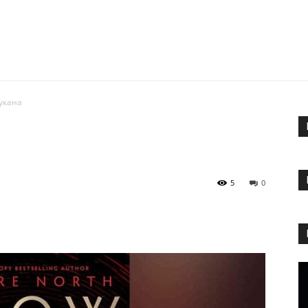
укана
5
0