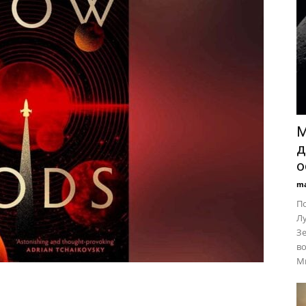
М
д
о
ma
По
Лу
З
во
Ми