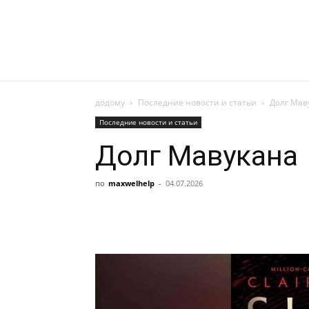
додому
Последние новости и статьи
Долг Мав
Последние новости и статьи
Долг Мавукана
по
maxwelhelp
-
04.07.2026