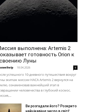
иссия выполнена: Artemis 2
оказывает готовность Orion к
своению Луны
xwelhelp
-
18.04.2026
0
сле успешного 10-дневного путешествия вокруг
ны экипаж миссии НАСА Artemis 2 вернулся на
емлю, ознаменовав важнейший этап в
звращении человечества в глубокий космос.
ссия,...
Ви розгадали його? Розкрито
найцікавіше число в світі!