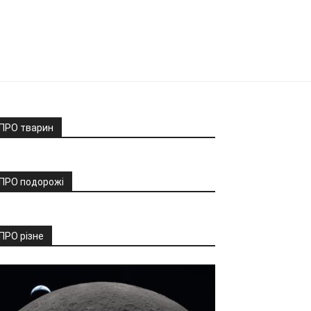
ПРО тварин
ПРО подорожі
ПРО різне