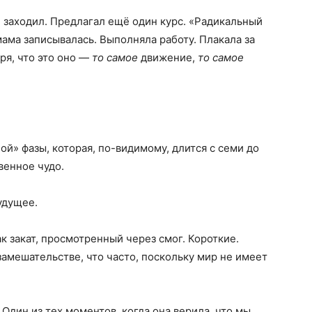
 заходил. Предлагал ещё один курс. «Радикальный
мама записывалась. Выполняла работу. Плакала за
ря, что это оно —
то самое
движение,
то самое
ой» фазы, которая, по-видимому, длится с семи до
венное чудо.
удущее.
к закат, просмотренный через смог. Короткие.
замешательстве, что часто, поскольку мир не имеет
 Один из тех моментов, когда она верила, что мы