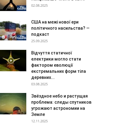
02.08.2025
США на межі нової ери
політичного насильства? —
подкаст
25.09.2025
Відчуття статичної
електрики могло стати
фактором еволюції
екстремальних форм тіла
деревних...
03.08.2025
Звёздное небо и растущая
проблема: следы спутников
угрожают астрономии на
Земле
12.11.2025