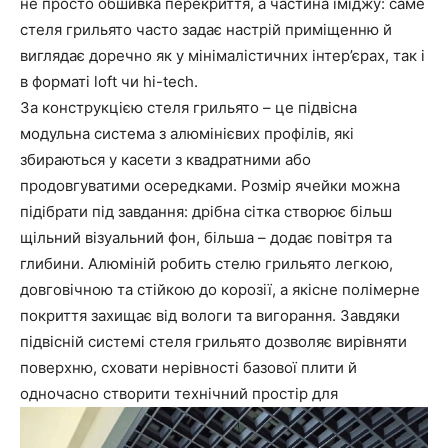
не просто обшивка перекриття, а частина іміджу: саме
стеля грильято часто задає настрій приміщенню й
виглядає доречно як у мінімалістичних інтер’єрах, так і
в форматі loft чи hi-tech.
За конструкцією стеля грильято – це підвісна
модульна система з алюмінієвих профілів, які
збираються у касети з квадратними або
продовгуватими осередками. Розмір ячейки можна
підібрати під завдання: дрібна сітка створює більш
щільний візуальний фон, більша – додає повітря та
глибини. Алюміній робить стелю грильято легкою,
довговічною та стійкою до корозії, а якісне полімерне
покриття захищає від вологи та вигорання. Завдяки
підвісній системі стеля грильято дозволяє вирівняти
поверхню, сховати нерівності базової плити й
одночасно створити технічний простір для