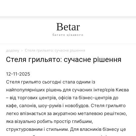
Betar
багато цікавого
додому
Стеля грильято: сучасне рішення
Стеля грильято: сучасне рішення
12-11-2025
Стеля грильято сьогодні стала одним із
найпопулярніших рішень для сучасних інтер’єрів Києва
– від торгових центрів, офісів та бізнес-центрів до
кафе, салонів, шоу-румів і новобудов. Стеля грильято
легко впізнається за акуратною металевою решіткою,
яка візуально робить простір глибшим,
структурованим і стильним. Для власників бізнесу це