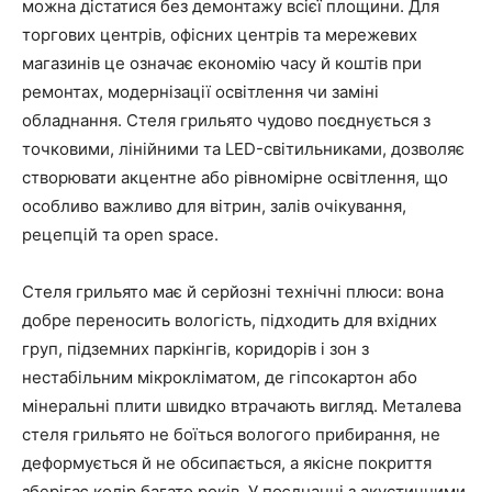
можна дістатися без демонтажу всієї площини. Для
торгових центрів, офісних центрів та мережевих
магазинів це означає економію часу й коштів при
ремонтах, модернізації освітлення чи заміні
обладнання. Стеля грильято чудово поєднується з
точковими, лінійними та LED-світильниками, дозволяє
створювати акцентне або рівномірне освітлення, що
особливо важливо для вітрин, залів очікування,
рецепцій та open space.
Стеля грильято має й серйозні технічні плюси: вона
добре переносить вологість, підходить для вхідних
груп, підземних паркінгів, коридорів і зон з
нестабільним мікрокліматом, де гіпсокартон або
мінеральні плити швидко втрачають вигляд. Металева
стеля грильято не боїться вологого прибирання, не
деформується й не обсипається, а якісне покриття
зберігає колір багато років. У поєднанні з акустичними