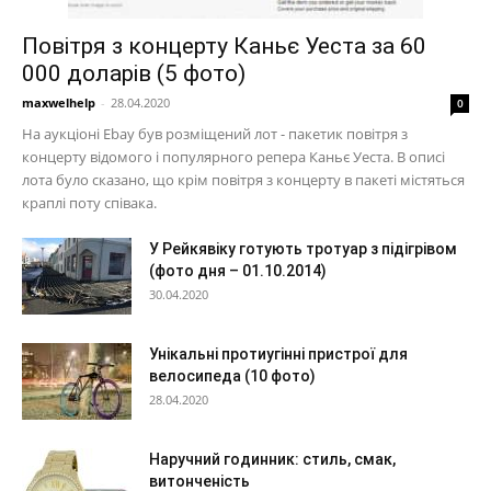
Повітря з концерту Каньє Уеста за 60
000 доларів (5 фото)
maxwelhelp
-
28.04.2020
0
На аукціоні Ebay був розміщений лот - пакетик повітря з
концерту відомого і популярного репера Каньє Уеста. В описі
лота було сказано, що крім повітря з концерту в пакеті містяться
краплі поту співака.
У Рейкявіку готують тротуар з підігрівом
(фото дня – 01.10.2014)
30.04.2020
Унікальні протиугінні пристрої для
велосипеда (10 фото)
28.04.2020
Наручний годинник: стиль, смак,
витонченість