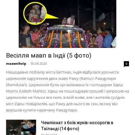
Весілля мавп в Індії (5 фото)
maxwelhelp
-
30.04.2020
0
Нещодавно поблизу міста Беттиах, Індія відбулася урочиста
церемонія одруження двох мавп Раму (Ramu) і Рамдулари
(Ramdulari). Церемонія була організована їх господарем Удеш
Махто (Udesh Mahto). Удеш не пошкодував грошей і запросив на
церемонію не тільки все село, в якій живе, але і жителів сусідніх
міст.Удеш повідомляє, що Раму для нього як син, якому він
вирішив купити наречену Рамдулари.
Чемпіонат з боїв жуків-носорогів в
Таїланді (14 фото)