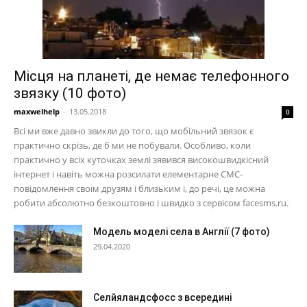
Місця на планеті, де немає телефонного
звязку (10 фото)
maxwelhelp
-
13.05.2018
0
Всі ми вже давно звикли до того, що мобільний звязок є
практично скрізь, де б ми не побували. Особливо, коли
практично у всіх куточках землі зявився високошвидкісний
інтернет і навіть можна розсилати елементарне СМС-
повідомлення своїм друзям і близьким і, до речі, це можна
робити абсолютно безкоштовно і швидко з сервісом facesms.ru.
Модель моделі села в Англії (7 фото)
29.04.2020
Селйяландсфосс з всередині