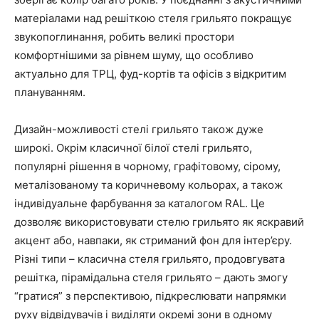
матеріалами над решіткою стеля грильято покращує
звукопоглинання, робить великі простори
комфортнішими за рівнем шуму, що особливо
актуально для ТРЦ, фуд-кортів та офісів з відкритим
плануванням.
Дизайн-можливості стелі грильято також дуже
широкі. Окрім класичної білої стелі грильято,
популярні рішення в чорному, графітовому, сірому,
металізованому та коричневому кольорах, а також
індивідуальне фарбування за каталогом RAL. Це
дозволяє використовувати стелю грильято як яскравий
акцент або, навпаки, як стриманий фон для інтер’єру.
Різні типи – класична стеля грильято, продовгувата
решітка, пірамідальна стеля грильято – дають змогу
“гратися” з перспективою, підкреслювати напрямки
руху відвідувачів і виділяти окремі зони в одному