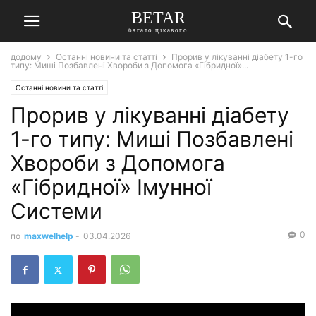
BETAR
багато цікавого
додому
Останні новини та статті
Прорив у лікуванні діабету 1-го
типу: Миші Позбавлені Хвороби з Допомога «Гібридної»...
Останні новини та статті
Прорив у лікуванні діабету
1-го типу: Миші Позбавлені
Хвороби з Допомога
«Гібридної» Імунної
Системи
0
по
maxwelhelp
-
03.04.2026