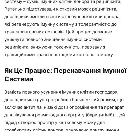
систему – суміш імунних клітин донора та реципієнта.
Ретельно підготувавши кістковий мозок реципієнта,
дослідники змогли ввести стовбурові клітини донора,
які регенерують імунну систему з толерантністю до
трансплантованих островів. Цей процес дозволяє
уникнути повного знищення імунної системи
реципієнта, знижуючи токсичність, пов’язану з
традиційними трансплантаціями кісткового мозку.
Як Це Працює: Перенавчання Імунної
Системи
Замість повного усунення імунних клітин господаря,
дослідницька група розробила більш м’який режим, що
включає антитіла, низькі дози опромінення та препарат
для лікування ревматоїдного артриту (барицитініб). Цей
підхід створює простір у кістковому мозку для
стовбурових клітин донора, одночасно приглушуючи