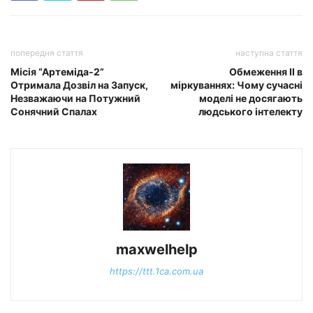
попередня стаття
наступна стаття
Місія “Артеміда-2”
Обмеження ІІ в
Отримала Дозвіл на Запуск,
міркуваннях: Чому сучасні
Незважаючи на Потужний
моделі не досягають
Сонячний Спалах
людського інтелекту
maxwelhelp
https://ttt.1ca.com.ua