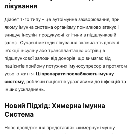
лікування
Діабет 1-го типу – це аутоімунне захворювання, при
якому імунна система організму помилково атакує і
знищує інсулін-продукуючі клітини в підшлунковій
залозі. Сучасні методи лікування включають довічні
ін’єкції інсуліну або трансплантацію острівців
підшлункової залози від донорів, що вимагає від
пацієнтів прийому потужних імуносупресорів протягом
усього життя.
Ці препарати послаблюють імунну
систему
, роблячи пацієнтів уразливими до інфекцій та
інших ускладнень.
Новий Підхід: Химерна Імунна
Система
Нове дослідження представляє «химерну» імунну