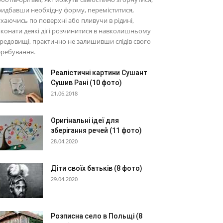
идбавши необхідну форму, переміститися,
хаючись по поверхні або пливучи в рідині,
конати деякі дії і розчинитися в навколишньому
редовищі, практично не залишивши слідів свого
еребування.
Реалістичні картини Сушант
Сушив Рані (10 фото)
21.06.2018
Оригінальні ідеї для
зберігання речей (11 фото)
28.04.2020
Діти своїх батьків (8 фото)
29.04.2020
Розписна село в Польщі (8