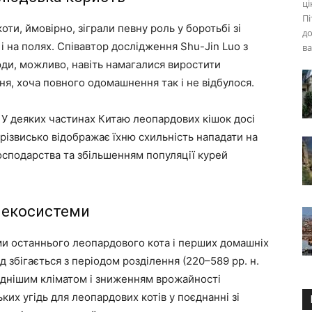
ці
Пі
ти, ймовірно, зіграли певну роль у боротьбі зі
до
і на полях. Співавтор дослідження Shu-Jin Luo з
ва
ди, можливо, навіть намагалися виростити
я, хоча повного одомашнення так і не відбулося.
. У деяких частинах Китаю леопардових кішок досі
ізвисько відображає їхню схильність нападати на
господарства та збільшенням популяції курей
а екосистеми
ами останнього леопардового кота і перших домашніх
д збігається з періодом розділення (220–589 рр. н.
лоднішим кліматом і зниженням врожайності
ких угідь для леопардових котів у поєднанні зі