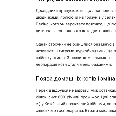
Дослідники припускають, що леопардові ко
шкідниками, полюючи на гризунів у селах 
Пекінського університету пояснює, що лю
дитинчат леопардового кота для полюванн
Однак стосунки не обійшлися без мінусів
називають «тиграми-куркобивцями», це пр
свійську птицю. З розвитком сільського 
леопардові коти стали менш бажаними.
Поява домашніх котів і змін
Перехід відбувся не відразу. Між останк
кішок існує 600-річний проміжок. Цей спа
е.) у Китаї, який позначений війнами, хо
сільського господарства. Втрата мисливсь