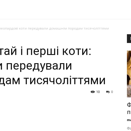
: леопардові коти передували домашнім породам тисячоліттями
ай і перші коти:
и передували
дам тисячоліттями
10
0
Ф
п
ma
Ф