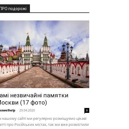
ПРО подорожі
амі незвичайні памятки
оскви (17 фото)
xwelhelp
-
29.04.2020
0
 нашому сайті ми регулярно розміщуємо цікаві
атті про Російських містах, так ми вже розмістили