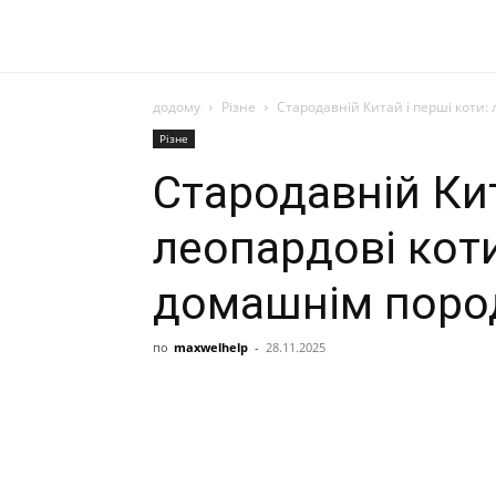
додому
Різне
Стародавній Китай і перші коти
Різне
Стародавній Кит
леопардові кот
домашнім поро
по
maxwelhelp
-
28.11.2025