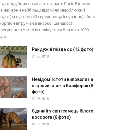
вукоподібних називають у нас в Росії. В інших
аїнах вони найбільш відомі як «верблюжий
вук» (за пустельній середовища існування) або ж
корпіон вітру» (з-за високої швидкості
ресування).У світі їх налічується близько 1000
дів.
Райдужні гнізда ос (12 фото)
31.05.2018
Невідомі істоти виповзли на
піщаний пляж в Каліфорнії (8
фото)
31.08.2018
Єдиний у світі самець білого
носорога (6 фото)
07.03.2020