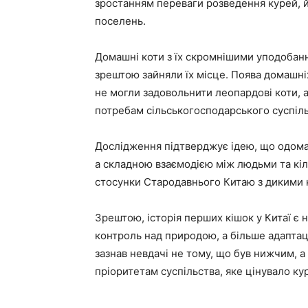
зростанням переваги розведення курей, й
поселень.
Домашні коти з їх скромнішими уподобан
зрештою зайняли їх місце. Поява домашніх
не могли задовольнити леопардові коти, 
потребам сільськогосподарського суспіль
Дослідження підтверджує ідею, що одома
а складною взаємодією між людьми та кіль
стосунки Стародавнього Китаю з дикими 
Зрештою, історія перших кішок у Китаї є
контроль над природою, а більше адаптац
зазнав невдачі не тому, що був нижчим, а
пріоритетам суспільства, яке цінувало ку