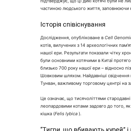
підтверджує, що ці дикі котячі були не л
частиною людського життя, заповнюючи ні
Історія співіснування
Дослідження, опубліковане в
Cell Genomi
котів, вилучених з 14 археологічних пам’
нашої ери. Результати показали чітку хро
були основними котячими в Китаї протягом
близько 700 року нашої ери – відносно п
Шовковим шляхом. Найдавніші свідчення п
Тунван, важливому торговому центрі на з
Це означає, що тисячоліттями стародавні
леопардовими котами задовго до того, як
кішка (
Felis lybica
).
“Тигри, що вбивають курей” 