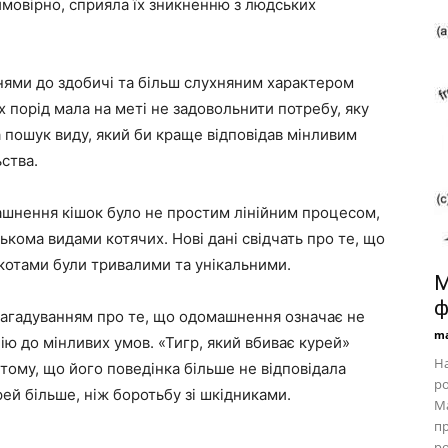
мовірно, сприяла їх зникненню з людських
нями до здобичі та більш слухняним характером
 порід мала на меті не задовольнити потребу, яку
а пошук виду, який би краще відповідав мінливим
ства.
шнення кішок було не простим лінійним процесом,
кома видами котячих. Нові дані свідчать про те, що
котами були тривалими та унікальними.
М
ф
 нагадуванням про те, що одомашнення означає не
ma
ію до мінливих умов. «Тигр, який вбиває курей»
На
 тому, що його поведінка більше не відповідала
ро
рей більше, ніж боротьбу зі шкідниками.
Ма
п
ро