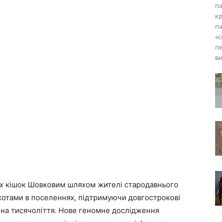
па
кр
па
«с
пе
ви
ніх кішок Шовковим шляхом жителі стародавнього
котами в поселеннях, підтримуючи довгострокові
на тисячоліття. Нове геномне дослідження