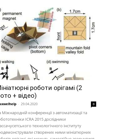
ініатюрні роботи орігамі (2
ото + відео)
xwelhelp
-
29.04.2020
0
 Міжнародній конференції з автоматизації та
бототехніки ICRA 2015 дослідники
ссачусетського технологічного інституту
родемонстрували створених ними мініатюрних
ботів-орігамі, які можуть самостійно згорнутися,