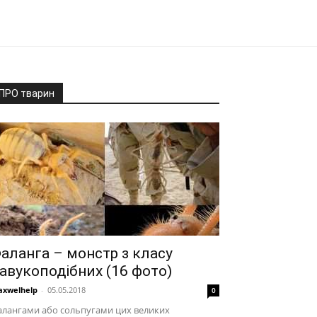
ПРО тварин
аланга – монстр з класу
авукоподібних (16 фото)
xwelhelp
-
05.05.2018
0
алангами або сольпугами цих великих