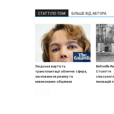
СТАТТІ ПО ТЕМІ
БІЛЬШЕ ВІД АВТОРА
Людська вартість
Beltsville R
трансплантації обличчя: сфера,
Століття
заснована на ризику та
сільськог
невиконаних обіцянках
інновацій 