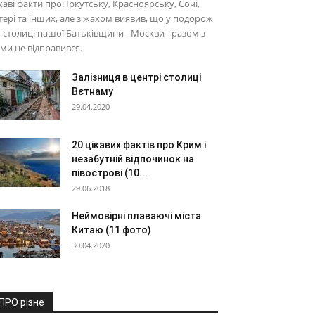
каві факти про: Іркутську, Красноярську, Сочі,
тері та інших, але з жахом виявив, що у подорож
 столиці нашої Батьківщини - Москви - разом з
ми не відправився.
Залізниця в центрі столиці
Вєтнаму
29.04.2020
20 цікавих фактів про Крим і
незабутній відпочинок на
півострові (10...
29.06.2018
Неймовірні плаваючі міста
Китаю (11 фото)
30.04.2020
ПРО різне