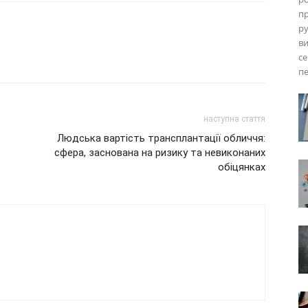
пр
ру
ви
се
п
наступна стаття
Людська вартість трансплантації обличчя:
сфера, заснована на ризику та невиконаних
обіцянках