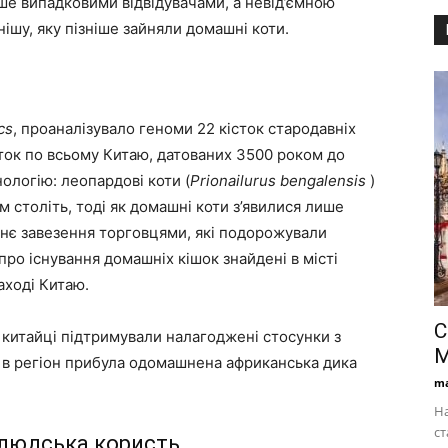
ише випадковими відвідувачами, а невід’ємною
шу, яку пізніше зайняли домашні коти.
cs
, проаналізувало геноми 22 кісток стародавніх
яток по всьому Китаю, датованих 3500 роком до
нологію: леопардові коти (
Prionailurus bengalensis
)
 століть, тоді як домашні коти з’явилися лише
ізнє завезення торговцями, які подорожували
ро існування домашніх кішок знайдені в місті
аході Китаю.
С
 китайці підтримували налагоджені стосунки з
М
 в регіон прибула одомашнена африканська дика
ma
На
ст
і людська користь