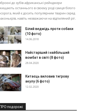
броєні до зубів африканські рейнджери
хищають останнього в своєму роді самця білого
сорога, який є досить популярним тварин серед
аконьєрів, навіть незважаючи на відпиляний ріг.
Білий ведмідь проти собаки
(10 фото)
14.06.2018
Найстаріший і найбільший
вомбат в світі (8 фото)
28.04.2020
Китаєць виловив тигрову
акулу (6 фото)
12.02.2020
ПРО подорожі