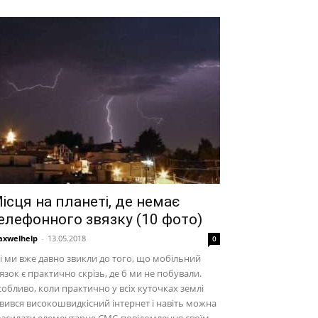
ісця на планеті, де немає
елефонного звязку (10 фото)
xwelhelp
-
13.05.2018
0
і ми вже давно звикли до того, що мобільний
язок є практично скрізь, де б ми не побували.
обливо, коли практично у всіх куточках землі
вився високошвидкісний інтернет і навіть можна