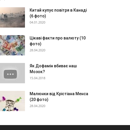
Китай купує повітря в Канаді
(6 фото)
04.01.2020
Цікаві факти про валюту (10
фото)
28.04.2020
Як Дофамін вбиває наш
Мозок?
15.04.2018
Малюнки від Крістіана Менса
(20 фото)
28.04.2020