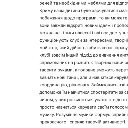
речей та необхідними меблями для відпо
Криму ваша дитина буде харчуватися смач
побажання щодо програми, то ви можете н
вони завжди відкриті новим ідеям і пропо
можна не тільки навесні і влітку: доступ
функціонують клуби за інтересами, творчі 
майстер, який дійсно любить свою справу
клубі зовсім інший підхід до вивчення англ
спрямованих на розвиток творчих навичок
творити руками, а головне зможуть перетв
вивчать нові танці, але й навчаться керува
координацію, рівновагу. Займаючись в кіно
допоможе їм навчитися спостерігати за св
чином, у них розвинеться уважність до ото
просто навчаться керувати своїм голосом,
музику. Розуміння музики формує сприйня
прекрасного і сприяє творчій активності.