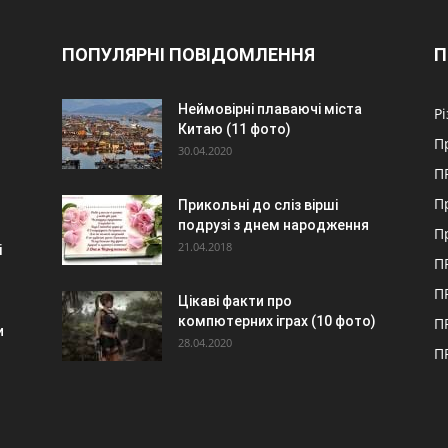
ПОПУЛЯРНІ ПОВІДОМЛЕННЯ
П
ь
Неймовірні плаваючі міста
Р
Китаю (11 фото)
П
30.04.2020
П
П
Прикольні до сліз вірші
подрузі з днем народження
П
21.04.2018
і
П
П
Цікаві факти про
компютерних іграх (10 фото)
П
и
28.04.2020
П