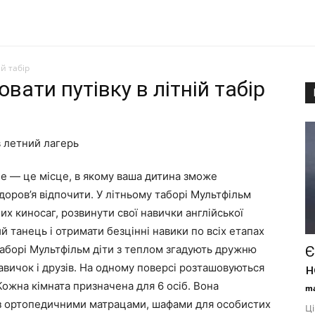
й табір
ати путівку в літній табір
е — це місце, в якому ваша дитина зможе
здоров’я відпочити. У літньому таборі Мультфільм
х киносаг, розвинути свої навички англійської
й танець і отримати безцінні навики по всіх етапах
 таборі Мультфільм діти з теплом згадують дружню
Є
авичок і друзів. На одному поверсі розташовуються
н
Кожна кімната призначена для 6 осіб. Вона
ma
з ортопедичними матрацами, шафами для особистих
Ці