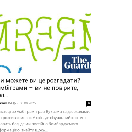
и можете ви це розгадати?
мбіграми – ви не повірите,
кі...
xwelhelp
-
06.08.2025
0
стецтво Амбіграм: гра з Буквами та дзеркалами,
 розвиває мозок У світі, де візуальний контент
авить бал, де ми постійно бомбардуємося
формацією, знайти щось...