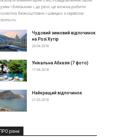
озсилати елементарне СМС-повідомлення своїм
узям і близьким і, до речі, це можна робити
солютно безкоштовно і швидко з сервісом
cesms.ru.
Чудовий зимовий відпочинок
на Розі Хутір
29.04.2018
Унікальна Абхазія (7 фото)
17.04.2018
Найкращий відпочинок
21.03.2018
ПРО різне