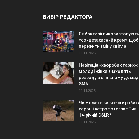
ВИБІР РЕДАКТОРА
Як бактерії використовуют
«сонцезахисний крем», щоб
пережити зміну світла
11.11.2025
Навігація «хвороби старих»:
молоді жінки знаходять
розраду в спільному досвід
SMA
11.11.2025
Чи можете ви все ще робит
хороші астрофотографії на
14-річній DSLR?
11.11.2025