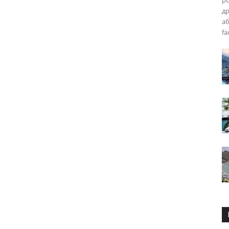
р
др
аб
fa