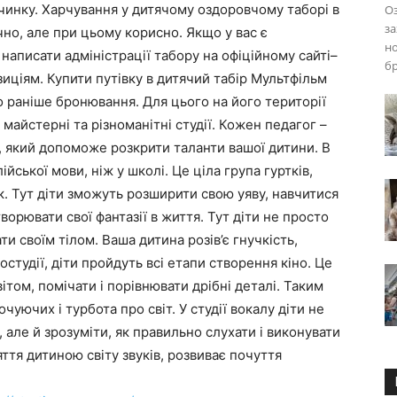
чинку. Харчування у дитячому оздоровчому таборі в
Оз
за
но, але при цьому корисно. Якщо у вас є
но
аписати адміністрації табору на офіційному сайті–
бр
зиціям. Купити путівку в дитячий табір Мультфільм
но раніше бронювання. Для цього на його території
майстерні та різноманітні студії. Кожен педагог –
, який допоможе розкрити таланти вашої дитини. В
ійської мови, ніж у школі. Це ціла група гуртків,
. Тут діти зможуть розширити свою уяву, навчитися
орювати свої фантазії в життя. Тут діти не просто
ти своїм тілом. Ваша дитина розів’є гнучкість,
студії, діти пройдуть всі етапи створення кіно. Це
ітом, помічати і порівнювати дрібні деталі. Таким
чуючих і турбота про світ. У студії вокалу діти не
 але й зрозуміти, як правильно слухати і виконувати
ття дитиною світу звуків, розвиває почуття