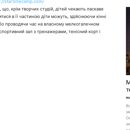
s://startimecamp.com/
, що, крім творчих студій, дітей чекають ласкаве
тися в її частиною діти можуть, здійснюючи кінні
 або проводячи час на власному мелкогалечном
спортивний зал з тренажерами, тенісний корт і
М
т
ma
Вс
зв
Ос
зя