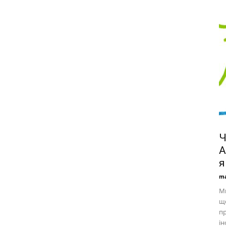
Ч
А
я
ma
Ми
що
пр
ін