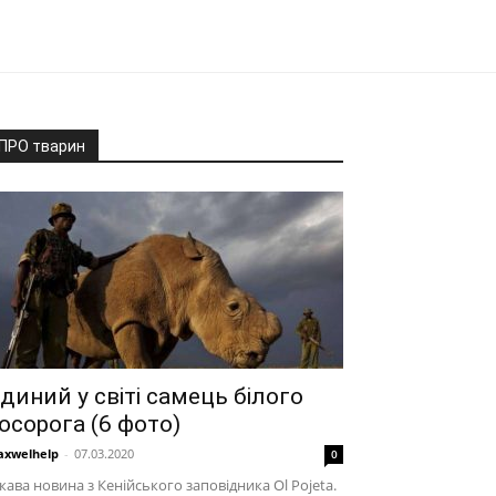
ПРО тварин
диний у світі самець білого
осорога (6 фото)
xwelhelp
-
07.03.2020
0
кава новина з Кенійського заповідника Ol Pojeta.