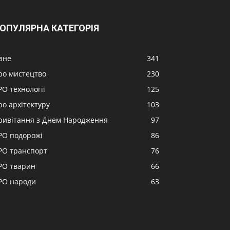
ОПУЛЯРНА КАТЕГОРІЯ
ізне
341
ро мистецтво
230
РО технології
125
ро архітектуру
103
ривітання з Днем Народження
97
РО подорожі
86
РО транспорт
76
РО тварин
66
РО народи
63