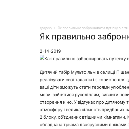
додому
Як правильно забронювати путівку в літні
Як правильно забронюв
2-14-2019
Дитячий табір Мультфільм в селищі Піщан
реалізувати свої таланти і з користю для 
ваші діти зможуть стати героями улюблени
мови, зайнятися рукоділлям, вивчити нови
створення кіно. У відгуках про дитячому
атмосферу і велика кількість придбаних н
2 блоку, об’єднаних втішними кімнатами. 
обладнана трьома двоярусними ліжками 