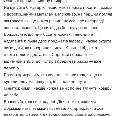
Основні правила вибору прикрас
Не купуйте біжутерію, якщо мають намір носити її разом
з дорогоцінними металами. Можливо, на перший погляд
вам здасться, що ніякої різниці немає, але насправді
вона колосальна. Це виглядає безглуздо і дешево.
Враховуйте, що чим будете носити, і ніколи не
надягайте більше двох предметів відразу, інакше будете
виглядати, як новорічна ялинка. Кільце і підвіска —
цього цілком достатньо. Сережки і браслет —
відмінний вибір. Всі чотири предмета разом — вже
перебір.
Розмір прикраси має значення. Наприклад, якщо ви
купили одну масивну річ, інші повинні бути
мініатюрними, інакше кожна з них почне тягнути ковдру
на себе.
Враховуйте, як ви складені. Дівчатам з пишними
формами на-віч і масивні, і невеликі прикраси, а ось
власницям майже підліткової фігури краще не купувати