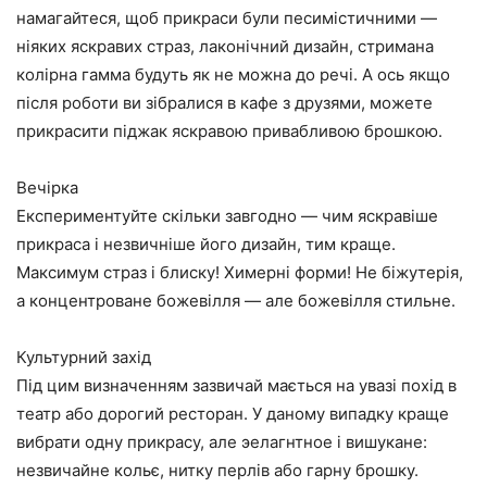
намагайтеся, щоб прикраси були песимістичними —
ніяких яскравих страз, лаконічний дизайн, стримана
колірна гамма будуть як не можна до речі. А ось якщо
після роботи ви зібралися в кафе з друзями, можете
прикрасити піджак яскравою привабливою брошкою.
Вечірка
Експериментуйте скільки завгодно — чим яскравіше
прикраса і незвичніше його дизайн, тим краще.
Максимум страз і блиску! Химерні форми! Не біжутерія,
а концентроване божевілля — але божевілля стильне.
Культурний захід
Під цим визначенням зазвичай мається на увазі похід в
театр або дорогий ресторан. У даному випадку краще
вибрати одну прикрасу, але эелагнтное і вишукане:
незвичайне кольє, нитку перлів або гарну брошку.