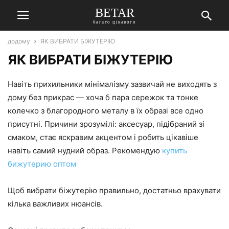
BETAR
багато цікавого
додому
ЯК ВИБРАТИ БІЖУТЕРІЮ
ЯК ВИБРАТИ БІЖУТЕРІЮ
Навіть прихильники мінімалізму зазвичай не виходять з
дому без прикрас — хоча б пара сережок та тонке
колечко з благородного металу в їх образі все одно
присутні. Причини зрозумілі: аксесуар, підібраний зі
смаком, стає яскравим акцентом і робить цікавіше
навіть самий нудний образ. Рекомендую
купить
бижутерию оптом
Щоб вибрати біжутерію правильно, достатньо врахувати
кілька важливих нюансів.