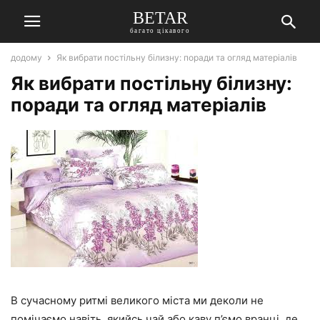
BETAR
багато цікавого
додому
Як вибрати постільну білизну: поради та огляд матеріалів
Як вибрати постільну білизну:
поради та огляд матеріалів
В сучасному ритмі великого міста ми деколи не
помічаємо навіть, якийсь чай або каву п’ємо вранці, де