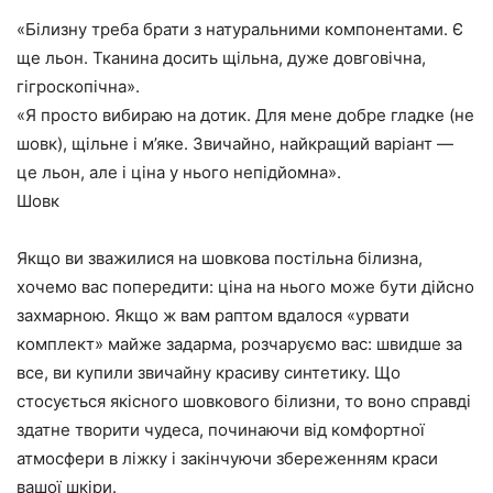
«Білизну треба брати з натуральними компонентами. Є
ще льон. Тканина досить щільна, дуже довговічна,
гігроскопічна».
«Я просто вибираю на дотик. Для мене добре гладке (не
шовк), щільне і м’яке. Звичайно, найкращий варіант —
це льон, але і ціна у нього непідйомна».
Шовк
Якщо ви зважилися на шовкова постільна білизна,
хочемо вас попередити: ціна на нього може бути дійсно
захмарною. Якщо ж вам раптом вдалося «урвати
комплект» майже задарма, розчаруємо вас: швидше за
все, ви купили звичайну красиву синтетику. Що
стосується якісного шовкового білизни, то воно справді
здатне творити чудеса, починаючи від комфортної
атмосфери в ліжку і закінчуючи збереженням краси
вашої шкіри.