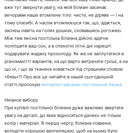
вже тут звернути увагу, на якій білизні засинає
вечорами наше втомлене тіло: чисте, не діряве — і на
тому спасибі. А часом втомлюєшся так, що, здається,
заснеш навіть на голих дошках, сховавшись рогожею.
Між тим якісна постільна білизна дійсно здатне
поліпшити ваш сон, а в спекотні літні дні нарешті
подарувати жадану прохолоду. Як же не заплутатися в
різноманітті варіантів, на що варто витрачати гроші, а на
що ні, і що за тканина ховається під страшним словом
«бязь»?! Про все це читайте в нашій сьогоднішній
статті.пропоную
интернет магазин постельное белье
Нюанси вибору
При купівлі постільної білизни дуже важливо звертати
увагу на деталі, до яких відносяться далеко не тільки
колір і матеріал. В першу чергу, білизна повинна
володіти хорошою вентиляцією, щоб на ньому було