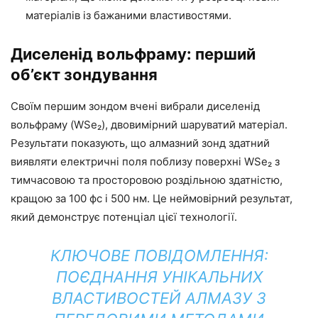
матеріалів із бажаними властивостями.
Диселенід вольфраму: перший
об’єкт зондування
Своїм першим зондом вчені вибрали диселенід
вольфраму (WSe₂), двовимірний шаруватий матеріал.
Результати показують, що алмазний зонд здатний
виявляти електричні поля поблизу поверхні WSe₂ з
тимчасовою та просторовою роздільною здатністю,
кращою за 100 фс і 500 нм. Це неймовірний результат,
який демонструє потенціал цієї технології.
КЛЮЧОВЕ ПОВІДОМЛЕННЯ:
ПОЄДНАННЯ УНІКАЛЬНИХ
ВЛАСТИВОСТЕЙ АЛМАЗУ З