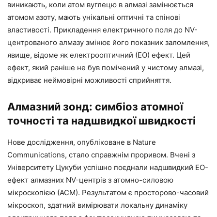
виникають, коли атом вуглецю в алмазі замінюється
атомом азоту, мають унікальні оптичні та спінові
властивості. Прикладення електричного поля до NV-
центрованого алмазу змінює його показник заломлення,
явище, відоме як електрооптичний (ЕО) ефект. Цей
ефект, який раніше не був помічений у чистому алмазі,
відкриває неймовірні можливості сприйняття.
Алмазний зонд: симбіоз атомної
точності та надшвидкої швидкості
Нове дослідження, опубліковане в Nature
Communications, стало справжнім проривом. Вчені з
Університету Цукуби успішно поєднали надшвидкий ЕО-
ефект алмазних NV-центрів з атомно-силовою
мікроскопією (АСМ). Результатом є просторово-часовий
мікроскоп, здатний вимірювати локальну динаміку