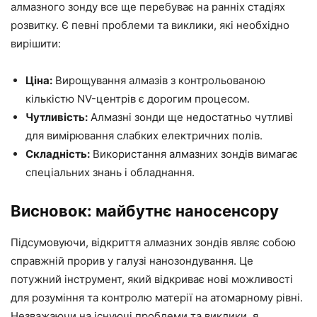
алмазного зонду все ще перебуває на ранніх стадіях
розвитку. Є певні проблеми та виклики, які необхідно
вирішити:
Ціна:
Вирощування алмазів з контрольованою
кількістю NV-центрів є дорогим процесом.
Чутливість:
Алмазні зонди ще недостатньо чутливі
для вимірювання слабких електричних полів.
Складність:
Використання алмазних зондів вимагає
спеціальних знань і обладнання.
Висновок: майбутнє наносенсору
Підсумовуючи, відкриття алмазних зондів являє собою
справжній прорив у галузі нанозондування. Це
потужний інструмент, який відкриває нові можливості
для розуміння та контролю матерії на атомарному рівні.
Незважаючи на існуючі проблеми та виклики, я