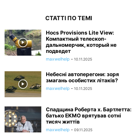
СТАТТІ ПО ТЕМІ
Нocs Provisions Lite View:
Компактный телескоп-
дальномерчик, который не
подведет
maxwelhelp
-
10.11.2025
Небесні автоперегони: зоря
змагань особистих літаків?
maxwelhelp
-
10.11.2025
Спадщина Роберта х. Бартлетта:
батько ЕКМО врятував сотні
тисяч життів
maxwelhelp
-
09.11.2025