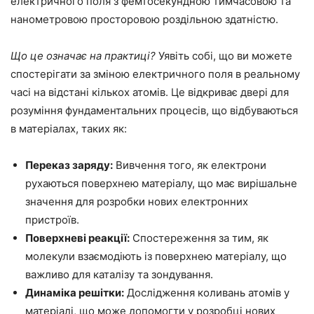
електричного поля з фемтосекундною тимчасовою та
нанометровою просторовою роздільною здатністю.
Що це означає на практиці?
Уявіть собі, що ви можете
спостерігати за зміною електричного поля в реальному
часі на відстані кількох атомів. Це відкриває двері для
розуміння фундаментальних процесів, що відбуваються
в матеріалах, таких як:
Переказ заряду:
Вивчення того, як електрони
рухаються поверхнею матеріалу, що має вирішальне
значення для розробки нових електронних
пристроїв.
Поверхневі реакції:
Спостереження за тим, як
молекули взаємодіють із поверхнею матеріалу, що
важливо для каталізу та зондування.
Динаміка решітки:
Дослідження коливань атомів у
матеріалі, що може допомогти у розробці нових