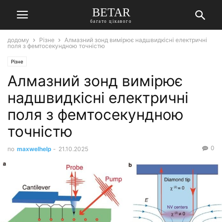
BETAR
багато цікавого
додому
Різне
Алмазний зонд вимірює надшвидкісні електричні
поля з фемтосекундною точністю
Різне
Алмазний зонд вимірює
надшвидкісні електричні
поля з фемтосекундною
точністю
0
по
maxwelhelp
-
21.10.2025