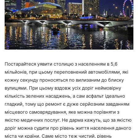
Постарайтеся уявити столицю з населенням в 5,6
мільйонів, при цьому переповнений автомобілями, які
кожну секунду проносяться по вилизаним до блиску
вулицями. При цьому вздовж усіх доріг неймовірну
кількість зелених насаджень, а сам асфальт ідеально
гладкий, тому що ремонт є дуже серйозним завданням
місцевого самоврядування, яке можна порівняти з
якістю медичних послуг. Не дарма кажуть, що за якістю
доріг можна судити про рівень життя населення даного
міста чи країни. Саме місто теж чистий, рівень