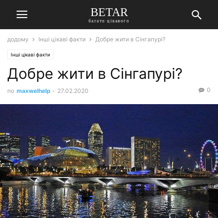
BETAR
багато цікавого
додому
Інші цікаві факти
Добре жити в Сінгапурі?
Інші цікаві факти
Добре жити в Сінгапурі?
0
по
maxwelhelp
-
27.02.2020