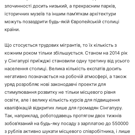
злочинності досить низький, а прекрасним парків,
історичних музеїв та іншим пам’яткам архітектури
можуть позаздрити будь-якій Європейській столиці
країни.
Що стосується трудових мігрантів, то їх кількість з
кожним роком тільки збільшується. Станом на 2014 рік
у Сінгапурі приїжджі становили одну третину від усього
населення столиці. Велика кількість експатів досить
негативно позначається на робочій атмосфері, а також
уряд розробляє нові законодавчі проекти для
стимулювання розвитку не тільки місцевого рівня
освіти, але і велику кількість курсів для підвищення
кваліфікацій відкритих лише для громадян Сінгапуру.
Так, наприклад, роботодавець протягом двох тижнів
зобов’язаний на будь-яку посаду з зарплатою до 550000
з рублів активно шукати місцевого співробітника, і лише