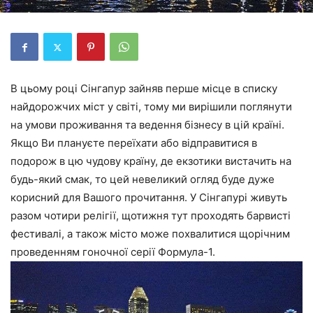
В цьому році Сінгапур зайняв перше місце в списку
найдорожчих міст у світі, тому ми вирішили поглянути
на умови проживання та ведення бізнесу в цій країні.
Якщо Ви плануєте переїхати або відправитися в
подорож в цю чудову країну, де екзотики вистачить на
будь-який смак, то цей невеликий огляд буде дуже
корисний для Вашого прочитання. У Сінгапурі живуть
разом чотири релігії, щотижня тут проходять барвисті
фестивалі, а також місто може похвалитися щорічним
проведенням гоночної серії Формула-1.