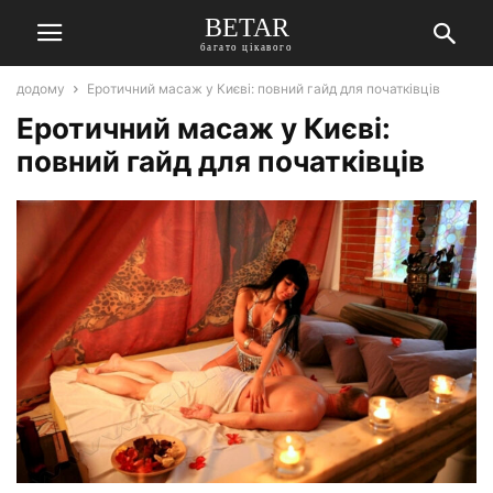
BETAR
багато цікавого
додому
Еротичний масаж у Києві: повний гайд для початківців
Еротичний масаж у Києві:
повний гайд для початківців